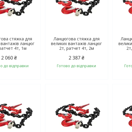
ова стяжка для
Ланцюгова стяжка для
Ланц
 вантажів ланцюг
великих вантажів ланцюг
велики
ратчет 4т, 1м
2т, ратчет 4т, 2м
2т
2 060 ₴
2 387 ₴
о до відправки
Готово до відправки
Гот