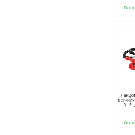
Готов
Ланцюг
великих
3.15т
Готов