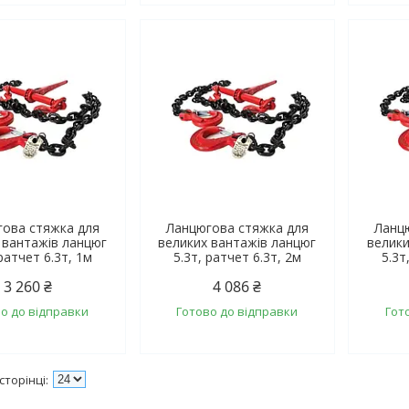
ова стяжка для
Ланцюгова стяжка для
Ланц
 вантажів ланцюг
великих вантажів ланцюг
велики
 ратчет 6.3т, 1м
5.3т, ратчет 6.3т, 2м
5.3т
3 260 ₴
4 086 ₴
о до відправки
Готово до відправки
Гот