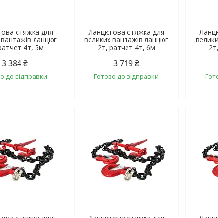
ова стяжка для
Ланцюгова стяжка для
Ланц
 вантажів ланцюг
великих вантажів ланцюг
велики
ратчет 4т, 5м
2т, ратчет 4т, 6м
2т
3 384 ₴
3 719 ₴
о до відправки
Готово до відправки
Гот
ова стяжка для
Ланцюгова стяжка для
Ланц