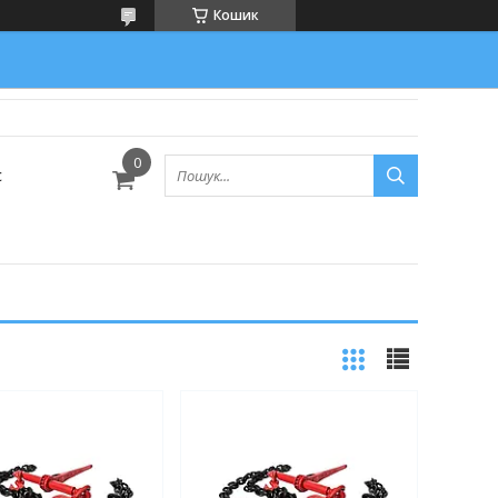
Кошик
с