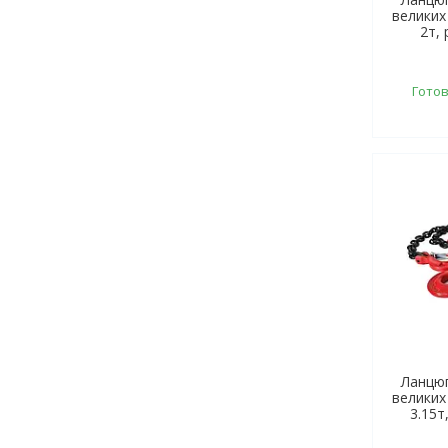
великих
2т, 
Готов
Ланцюг
великих
3.15т