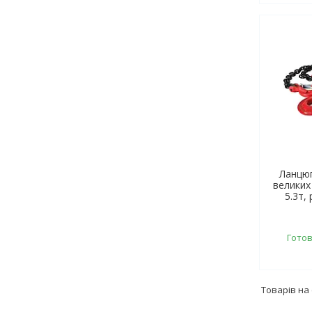
Ланцюг
великих
5.3т,
Готов