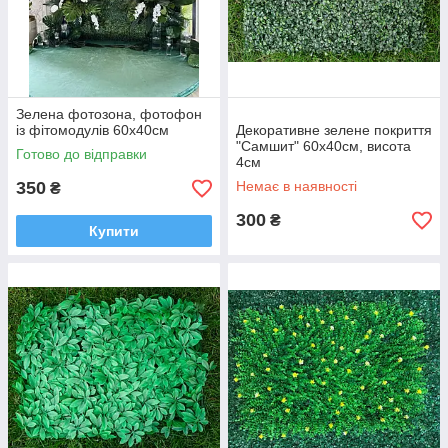
Зелена фотозона, фотофон
із фітомодулів 60х40см
Декоративне зелене покриття
"Самшит" 60x40см, висота
Готово до відправки
4см
350
Немає в наявності
₴
300
₴
Купити