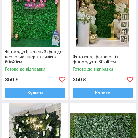
Фітомодулі, зелений фон для
неонових літер та вивісок
Фотозона, фотофон із
60х40см
фітомодулів 60х40см
Готово до відправки
Готово до відправки
350
350
₴
₴
Купити
Купити