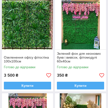
Зелений фон для неонових
Озеленення офісу фітостіна
букв і вивісок, фітомодулі
100x100см
60х40см
Готово до відправки
Готово до відправки
3 500
350
₴
₴
Купити
Купити