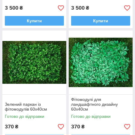
3 500
3 500
₴
₴
Купити
Купити
Фітомодулі для
Зелений паркан із
ландшафтного дизайну
фітомодулів 60x40см
60x40см
Готово до відправки
Готово до відправки
370
370
₴
₴