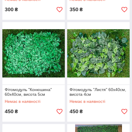
300
350
₴
₴
Фітомодуль "Конюшина"
Фітомодуль "Листя" 60x40см,
60x40см, висота 5см
висота 4см
Немає в наявності
Немає в наявності
450
450
₴
₴