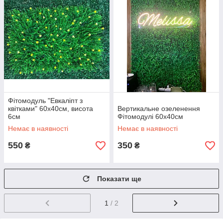
Фітомодуль "Евкаліпт з
квітками" 60x40см, висота
Вертикальне озеленення
6см
Фітомодулі 60x40см
Немає в наявності
Немає в наявності
550
350
₴
₴
Показати ще
1
/ 2