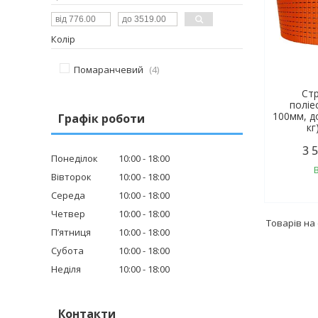
Колір
Помаранчевий
4
Стр
поліе
100мм, д
Графік роботи
кг
3 
Понеділок
10:00
18:00
Вівторок
10:00
18:00
Середа
10:00
18:00
Четвер
10:00
18:00
Пʼятниця
10:00
18:00
Субота
10:00
18:00
Неділя
10:00
18:00
Контакти