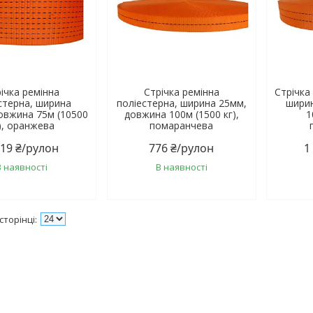
ічка ремінна
Стрічка ремінна
Стрічка
стерна, ширина
поліестерна, ширина 25мм,
шири
овжина 75м (10500
довжина 100м (1500 кг),
1
), оранжева
помаранчева
519 ₴/рулон
776 ₴/рулон
1
В наявності
В наявності