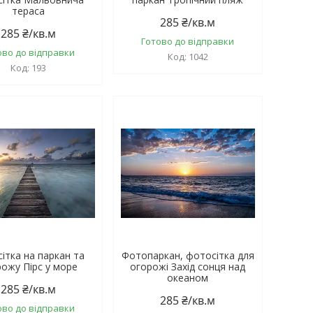
тераса
285 ₴/кв.м
285 ₴/кв.м
Готово до відправки
ово до відправки
1042
193
ітка на паркан та
Фотопаркан, фотосітка для
ожу Пірс у море
огорожі Захід сонця над
океаном
285 ₴/кв.м
285 ₴/кв.м
ово до відправки