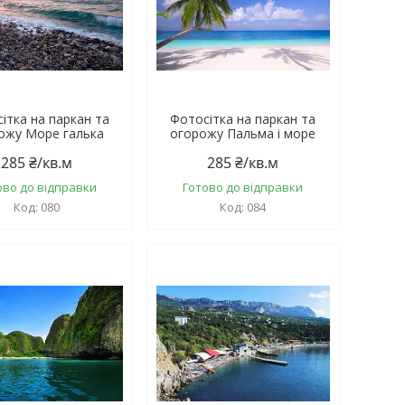
ітка на паркан та
Фотосітка на паркан та
ожу Море галька
огорожу Пальма і море
285 ₴/кв.м
285 ₴/кв.м
ово до відправки
Готово до відправки
080
084