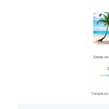
Банер на
2
Готов