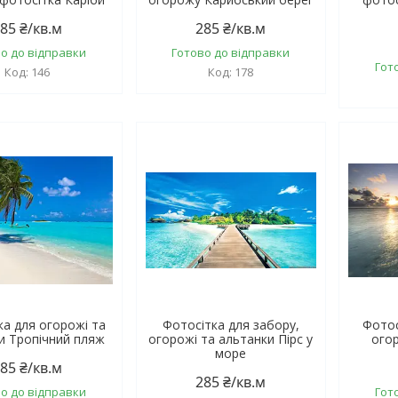
85 ₴/кв.м
285 ₴/кв.м
о до відправки
Готово до відправки
Гот
146
178
ка для огорожі та
Фотосітка для забору,
Фотос
и Тропічний пляж
огорожі та альтанки Пірс у
огор
море
85 ₴/кв.м
285 ₴/кв.м
о до відправки
Гот