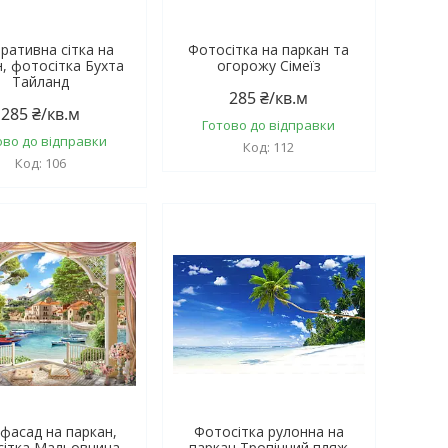
ративна сітка на
Фотосітка на паркан та
н, фотосітка Бухта
огорожу Сімеїз
Тайланд
285 ₴/кв.м
285 ₴/кв.м
Готово до відправки
ово до відправки
112
106
фасад на паркан,
Фотосітка рулонна на
сітка Мальовнича
паркан Тропічний пляж