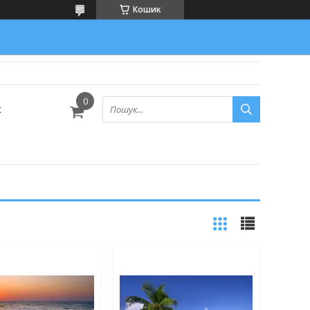
Кошик
с