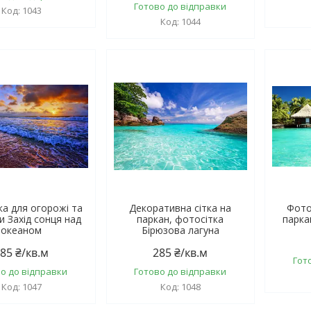
Готово до відправки
1043
1044
ка для огорожі та
Декоративна сітка на
Фото
и Захід сонця над
паркан, фотосітка
парка
океаном
Бірюзова лагуна
85 ₴/кв.м
285 ₴/кв.м
Гот
о до відправки
Готово до відправки
1047
1048