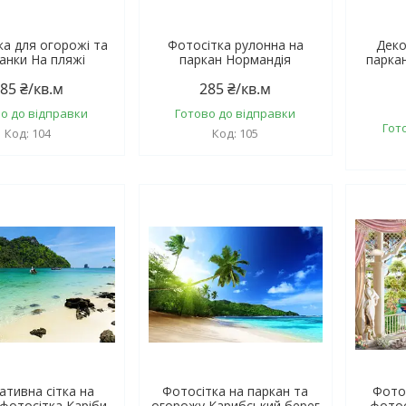
ка для огорожі та
Фотосітка рулонна на
Деко
анки На пляжі
паркан Нормандія
парка
85 ₴/кв.м
285 ₴/кв.м
о до відправки
Готово до відправки
Гот
104
105
ативна сітка на
Фотосітка на паркан та
Фото
 фотосітка Каріби
огорожу Карибський берег
фото