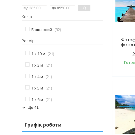
Колір
Бірюзовий
92
Фотоф
Розмір
фотосі
1 х 10 м
21
2
Готов
1 х 3 м
21
1 х 4 м
21
1 х 5 м
21
1 х 6 м
21
Ще 41
Графік роботи