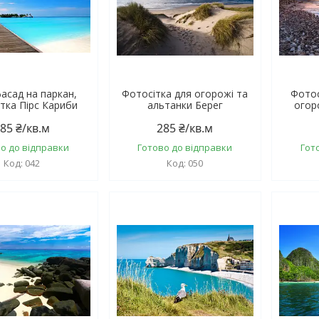
асад на паркан,
Фотосітка для огорожі та
Фотос
тка Пірс Кариби
альтанки Берег
огор
85 ₴/кв.м
285 ₴/кв.м
о до відправки
Готово до відправки
Гот
042
050