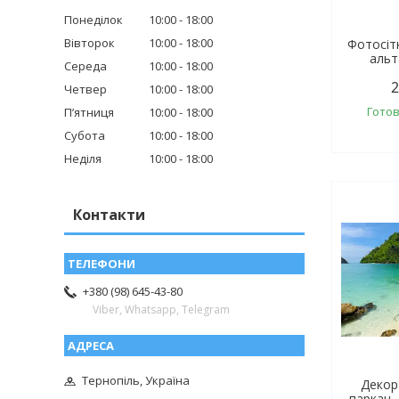
Понеділок
10:00
18:00
Вівторок
10:00
18:00
Фотосіт
альт
Середа
10:00
18:00
2
Четвер
10:00
18:00
Готов
Пʼятниця
10:00
18:00
Субота
10:00
18:00
Неділя
10:00
18:00
Контакти
+380 (98) 645-43-80
Viber, Whatsapp, Telegram
Тернопіль, Україна
Декор
паркан,