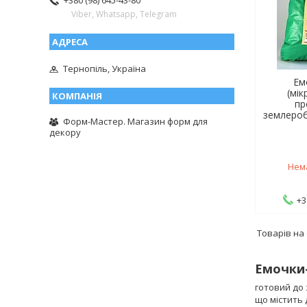
+380 (98) 645-43-80
Viber, Whatsapp, Telegram
Тернопіль, Україна
Ем
(мік
пр
землероб
Форм-Мастер. Магазин форм для
декору
Нем
+3
Емочки-
готовий до 
що містить 