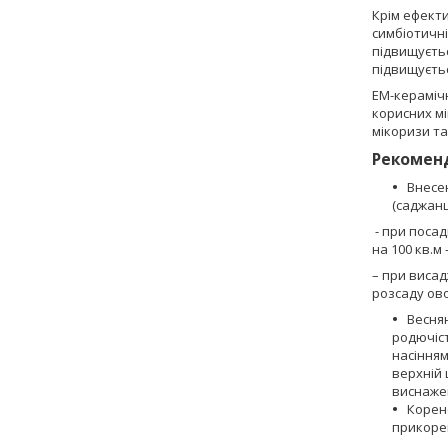
Крім ефекти
симбіотичні
підвищуєть
підвищуєтьс
ЕМ-кераміч
корисних мі
мікоризи та
Рекоменд
Внесен
(саджанц
- при посад
на 100 кв.м
– при висад
розсаду овоч
Весня
родючіст
насінням
верхній 
виснажен
Корен
прикорен