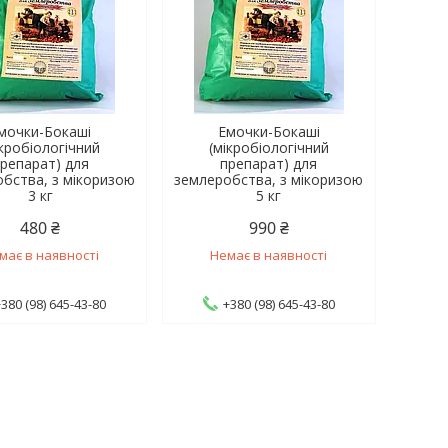
мочки-Бокаші
Емочки-Бокаші
ікробіологічний
(мікробіологічний
репарат) для
препарат) для
бства, з мікоризою
землеробства, з мікоризою
3 кг
5 кг
480 ₴
990 ₴
має в наявності
Немає в наявності
+380 (98) 645-43-80
+380 (98) 645-43-80