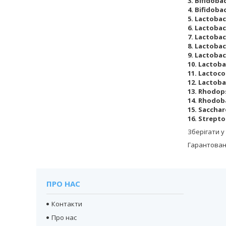
3. Bifidoba
4. Bifidob
5. Lactobac
6. Lactobac
7. Lactobac
8. Lactobac
9. Lactobac
10. Lactob
11. Lactoco
12. Lactoba
13. Rhodop
14. Rhodob
15. Saccha
16. Strept
Зберігати у
Гарантовани
ПРО НАС
Контакти
Про нас