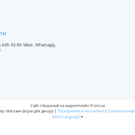
) 645-43-80
Viber, Whatsapp,
m
Сайт створений на маркетплейсі
Prom.ua
Форм-Мастер. Магазин форм для декору |
Поскаржитися на контент
|
Політика конфі
Select Language
▼