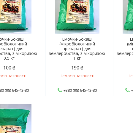
очки-Бокаші
Емочки-Бокаші
Е
робіологічний
(мікробіологічний
(м
епарат) для
препарат) для
п
ства, з мікоризою
землеробства, з мікоризою
землеро
0,5 кг
1 кг
100 ₴
190 ₴
ає в наявності
Немає в наявності
Не
80 (98) 645-43-80
+380 (98) 645-43-80