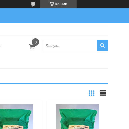
Кошик
с