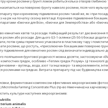
тру крони рослини у ґрунті ломом робиться кілька отворів глибиною 15
насипається на поверхню ґрунту навколо рослини, після чого мульчу
парату при кореневому підживленні рослин такий же, як і при посад
раз на рік на початку сезону вегетації. Кореневе підживлення бока
епаратами «Емочки для Всіх», «Емочки для Землеробства» або «Емочк
о кімнатних квітів та розсади. Найкращий результат дає внесення п
х рослин або розсади. Для цього 0,5-1 склянки (25-50 г) бокаші додати 
ти, потім суміш герметично упаковати в пластикову тару і помістити 
ати рослини, що ростуть, «присолюючи» бокашиками поверхню грунту
ту підживлення для кімнатних рослин слід визначати індивідуально 
го поліпшення ґрунтової родючості можна досягти, застосовуючи «Е
 компостних грядок, особливо «Теплих грядок Розуму». Ці технології
 речовини – вуглець, вода, азот та інші макро- та мікроелементи, інт
 рослинами на грядках. Витрата препарату під час будівництва компос
сівки, ферментовані комплексом ефективних мікроорганізмів (фотоси
н.) MicroVeda Farming Concentrate Plus (пр-во Німеччина) на харчово
стить культури наступних мікроорганізмів:
subtilis
cterium animalis