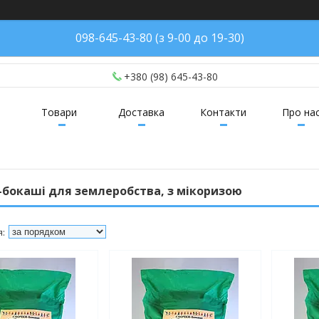
098-645-43-80 (з 9-00 до 19-30)
+380 (98) 645-43-80
Товари
Доставка
Контакти
Про на
-бокаші для землеробства, з мікоризою