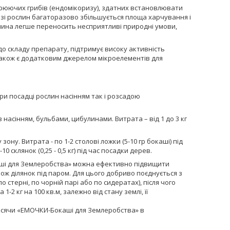
орюючих грибів (ендомікоризу), здатних встановлювати
ризі рослин багаторазово збільшується площа харчування і
лина легше переносить несприятливі природні умови,
о складу препарату, підтримує високу активність
а також є додатковим джерелом мікроелементів для
ри посадці рослин насінням так і розсадою
насінням, бульбами, цибулинами. Витрата – від 1 до 3 кг
ону. Витрата - по 1-2 столові ложки (5-10 гр бокаші) під
10 склянок (0,25 - 0,5 кг) під час посадки дерев.
аші для Землеробства» можна ефективно підвищити
ож ділянок під паром. Для цього добриво поєднується з
 стерні, по чорній парі або по сидератах), після чого
 кг на 100 кв.м, залежно від стану землі, її
носячи «ЕМОЧКИ-Бокаші для Землеробства» в