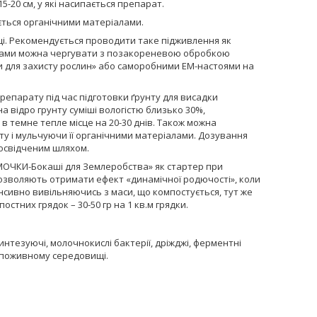
-20 см, у які насипається препарат.
ється органічними матеріалами.
ці. Рекомендується проводити таке підживлення як
шиками можна чергувати з позакореневою обробкою
и для захисту рослин» або саморобними ЕМ-настоями на
репарату під час підготовки ґрунту для висадки
на відро грунту суміші вологістю близько 30%,
в темне тепле місце на 20-30 днів. Також можна
 і мульчуючи її органічними матеріалами. Дозування
досвідченим шляхом.
МОЧКИ-Бокаші для Землеробства» як стартер при
 дозволяють отримати ефект «динамічної родючості», коли
енсивно вивільняючись з маси, що компостується, тут же
тних грядок – 30-50 гр на 1 кв.м грядки.
нтезуючі, молочнокислі бактерії, дріжджі, ферментні
му поживному середовищі.