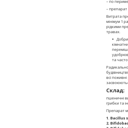
– по периме
– препарат 
Витрата пре
мінімум 1 
рідкими пр
травах.
Добрив
кімнатни
переміша
удобрюв
та часто
Радикально
будівництві
всі поживні
засвоюються
Склад:
пшеничні ви
грибки та і
Препарат мі
1. Bacillus 
2. Bifidoba