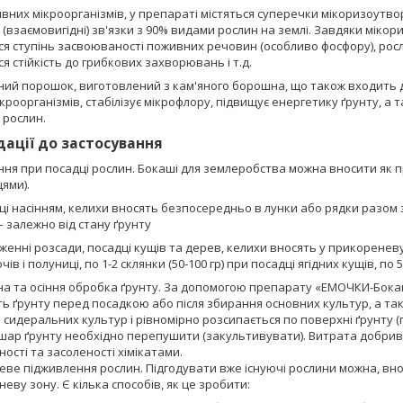
вних мікроорганізмів, у препараті містяться суперечки мікоризоутв
 (взаємовигідні) зв'язки з 90% видами рослин на землі. Завдяки міко
ся ступінь засвоюваності поживних речовин (особливо фосфору), рос
я стійкість до грибкових захворювань і т.д.
ний порошок, виготовлений з кам'яного борошна, що також входить д
кроорганізмів, стабілізує мікрофлору, підвищує енергетику ґрунту, 
 рослин.
ації до застосування
ня при посадці рослин. Бокаші для землеробства можна вносити як п
ями).
ці насінням, келихи вносять безпосередньо в лунки або рядки разом з 
 – залежно від стану ґрунту
женні розсади, посадці кущів та дерев, келихи вносять у прикореневу з
ів і полуниці, по 1-2 склянки (50-100 гр) при посадці ягідних кущів, по 5-
на та осіння обробка ґрунту. За допомогою препарату «ЕМОЧКИ-Бок
ь ґрунту перед посадкою або після збирання основних культур, а так
 сидеральних культур і рівномірно розсипається по поверхні ґрунту (по
шар ґрунту необхідно перепушити (закультивувати). Витрата добрива 1-2
ості та засоленості хімікатами.
еве підживлення рослин. Підгодувати вже існуючі рослини можна, в
еву зону. Є кілька способів, як це зробити: