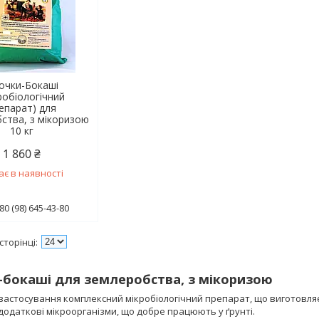
очки-Бокаші
робіологічний
епарат) для
ства, з мікоризою
10 кг
1 860 ₴
ає в наявності
80 (98) 645-43-80
бокаші для землеробства, з мікоризою
застосування комплексний мікробіологічний препарат, що виготовляєт
додаткові мікроорганізми, що добре працюють у ґрунті.