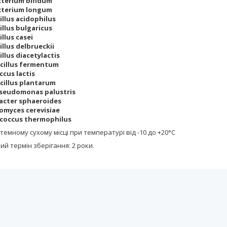
cterium bifidum
acterium longum
illus acidophilus
illus bulgaricus
illus casei
illus delbrueckii
illus diacetylactis
acillus fermentum
ccus lactis
cillus plantarum
seudomonas palustris
acter sphaeroides
romyces cerevisiae
ococcus thermophilus
 темному сухому місці при температурі від -10 до +20°С
й термін зберігання: 2 роки.