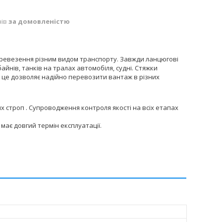
нів
за домовленістю
перевезення різним видом транспорту. Завжди ланцюгові
йнів, танків на тралах автомобіля, судні. Стяжки
, це дозволяє надійно перевозити вантаж в різних
 строп . Супроводження контроля якості на всіх етапах
 має довгий термін експлуатації.