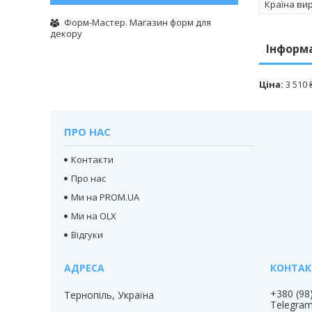
Країна ви
Форм-Мастер. Магазин форм для
декору
Інформ
Ціна:
3 510 
ПРО НАС
Контакти
Про нас
Ми на PROM.UA
Ми на OLX
Відгуки
+380 (98
Тернопіль, Україна
Telegra