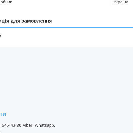
робник
Україна
ація для замовлення
₴
) 645-43-80
Viber, Whatsapp,
m