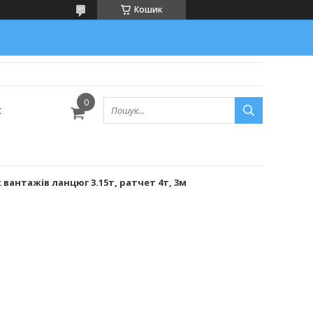
Кошик
с
вантажів ланцюг 3.15т, ратчет 4т, 3м