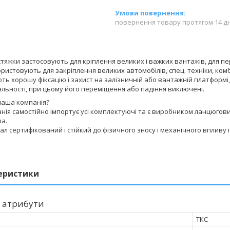
повернення товару протягом 14 д
тяжки застосовують для кріплення великих і важких вантажів, для 
ристовують для закріплення великих автомобілів, спец. техніки, комба
ь хорошу фіксацію і захист на залізничній або вантажній платформі
яльності, при цьому його переміщення або падіння виключені.
наша компанія?
ія самостійно імпортує усі комплектуючі та є виробником ланцюгових
а.
ал сертифікований і стійкий до фізичного зносу і механічного впливу і
еристики
 атрибути
ТКС