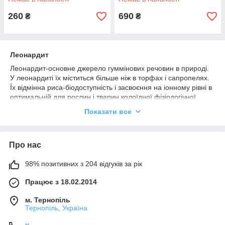
260
690
₴
₴
Леонардит
Леонардит-основне джерело гуммінових речовин в природі.
У леонардиті їх міститься більше ніж в торфах і сапропелях.
Їх відмінна риса-біодоступність і засвоєння на іонному рівні в
оптимальній для рослин і тварин колоїдної фізіологічної
формі. Гуммати з леонардиту витягують шляхом вимивання в
Показати все
легких лужних розчинах.
Але для нас важливий леонардит саме в початковому
вигляді. Оскільки в такій формі він настільки покращує
Про нас
структуру грунту, що може бути реаніматором і
відроджувачем будь-яких проблемних ділянок і навіть земель
98% позитивних з 204 відгуків за рік
колишніх кар’єрів!
Щороку рослини витягають з грунту багато мікро – і
Працює з 18.02.2014
макроелементів. І дуже важливо не просто заповнювати їх
м. Тернопіль
втрату. Але і використовувати для цього добрива обов’язково
Тернопіль, Україна
в органічній, а не синтетичній формі.
Без заповнення корисних елементів в грунті рослини з часом