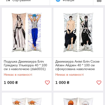
Подушка Дакимакура Бліч
Дакимакура Анімі Бліч Соске
Грімджоу Улькіорра 40 * 100
Айзен Айдзен 40 * 100 см
см з наволочкою (dak0031)
сфокусована наволочкою
(dak0570)
Немає в наявності
Немає в наявності
1 000
1 000
₴
₴