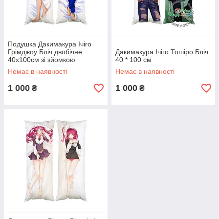
Подушка Дакимакура Ічіго
Грімджоу Бліч двобічне
Дакимакура Ічіго Тошіро Бліч
40х100см зі зйомкою
40 * 100 см
(dak0034)
Немає в наявності
Немає в наявності
1 000
1 000
₴
₴