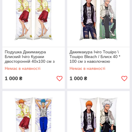
Подушка Дакимакура
Дакимакура Ічіго Тошіро \
Блиский Ічіго Кураки
Тошіро Bleach / Блиск 40 *
двосторонній 40x100 см з
100 см з наволочкою
наволочкою (dak0100)
(dak0067)
Немає в наявності
Немає в наявності
1 000
1 000
₴
₴