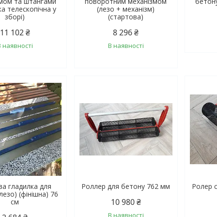
мом та штангами
поворотним механізмом
бетону
ка телескопічна у
(лезо + механізм)
зборі)
(стартова)
11 102 ₴
8 296 ₴
В наявності
В наявності
ва гладилка для
Роллер для бетону 762 мм
Ролер с
лезо) (фінішна) 76
10 980 ₴
см
В наявності