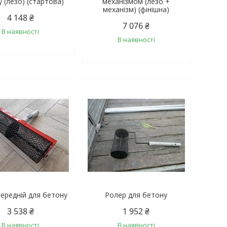
 (лезо) (стартова)
механізмом (лезо +
механізм) (фінішна)
4 148 ₴
7 076 ₴
В наявності
В наявності
ередній для бетону
Ролер для бетону
3 538 ₴
1 952 ₴
В наявності
В наявності