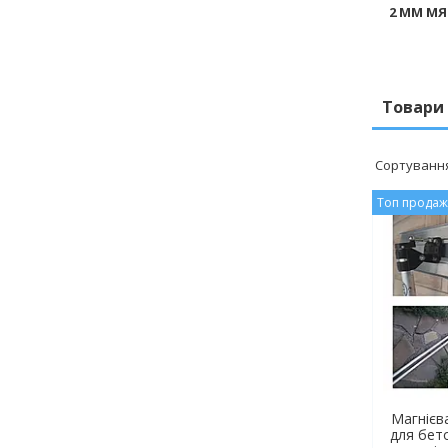
2 ММ МЯ
Товари 
Топ прода
Магнієв
для бет