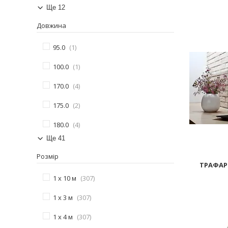
Ще 12
Довжина
95.0
1
100.0
1
170.0
4
175.0
2
180.0
4
Ще 41
Розмір
ТРАФАР
1 х 10 м
307
1 х 3 м
307
1 х 4 м
307