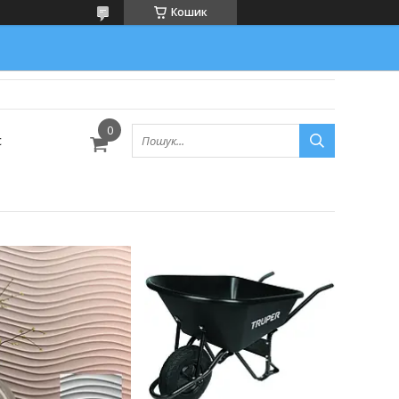
Кошик
с
134
23