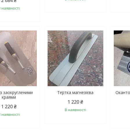
2 684 ₴
В наявності
 з заокругленими
Тертка магнезієва
Оканто
краями
1 220 ₴
1 220 ₴
В наявності
В наявності