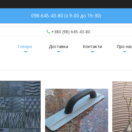
098-645-43-80 (з 9-00 до 19-30)
+380 (98) 645-43-80
Товари
Доставка
Контакти
Про на
231
23