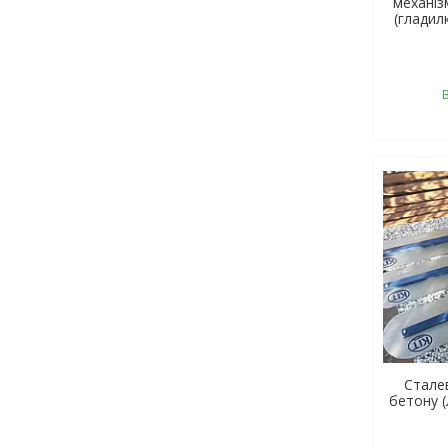
механіз
(гладил
Стале
бетону (