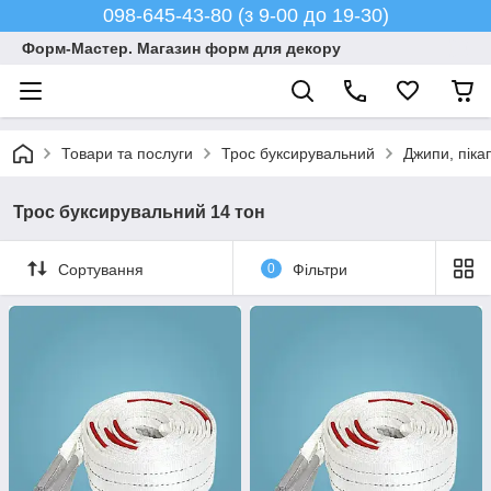
098-645-43-80 (з 9-00 до 19-30)
Форм-Мастер. Магазин форм для декору
Товари та послуги
Трос буксирувальний
Джипи, піка
Трос буксирувальний 14 тон
Сортування
0
Фільтри