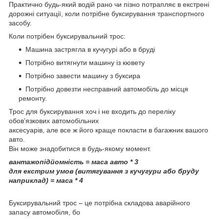
Практично будь-який водій рано чи пізно потрапляє в екстрені
дорожні ситуації, коли потрібне буксирування транспортного
засобу.
Коли потрібен буксирувальний трос:
Машина застрягла в кучугурі або в бруді
Потрібно витягнути машину із кювету
Потрібно завести машину з буксира
Потрібно довезти несправний автомобіль до місця
ремонту.
Трос для буксирування хоч і не входить до переліку
обовʼязкових автомобільних
аксесуарів, але все ж його краще покласти в багажник вашого
авто.
Він може знадобитися в будь-якому момент.
вантажопідйомність = маса авто * 3
для екстрим умов (витягування з кучугури або бруду
наприклад) = маса * 4
Буксирувальний трос – це потрібна складова аварійного
запасу автомобіля, бо