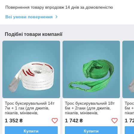
Повернення товару впродовж 14 днів за домовленістю
Всі умови повернення
Подібні товари компанії
Трос буксирувальний 14т
Трос буксирувальний 18т
Трос
7м + 1 гак (для джипів,
6м + 2гаки (для джипів,
6м +
пікапів, мінівенів,
пікапів, мінівенів,
пікап
мікроавтобусів)
мікроавтобусів)
мікр
1 352
1 742
1 7
₴
₴
Купити
Купити