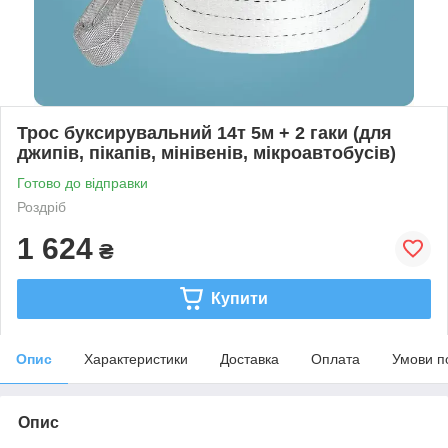
Трос буксирувальний 14т 5м + 2 гаки (для
джипів, пікапів, мінівенів, мікроавтобусів)
Готово до відправки
Роздріб
1 624
₴
Купити
Опис
Характеристики
Доставка
Оплата
Умови п
Опис