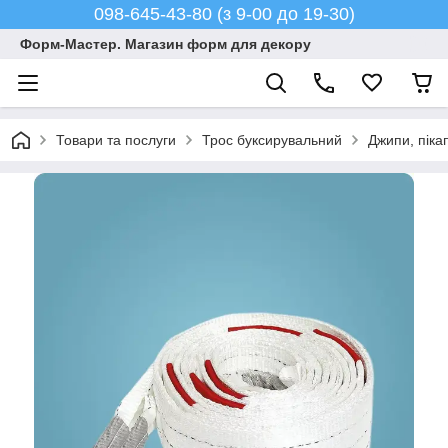
098-645-43-80 (з 9-00 до 19-30)
Форм-Мастер. Магазин форм для декору
Товари та послуги
Трос буксирувальний
Джипи, піка