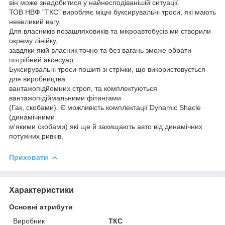
він може знадобитися у найнесподіванішій ситуації.
ТОВ НВФ "ТКС" виробляє міцні буксирувальні троси, які мають
невеликий вагу.
Для власників позашляховиків та мікроавтобусів ми створили
окрему лінійку,
завдяки якій власник точно та без вагань зможе обрати
потрібний аксесуар.
Буксирувальні троси пошиті зі стрічки, що використовується
для виробництва
вантажопідйомних строп, та комплектуються
вантажопідіймальними фітингами
(Гак, скобами). Є можливість комплектації Dynamic Shacle
(динамічними
м'якими скобами) які ще й захищають авто від динамічних
потужних ривків.
Приховати
Характеристики
Основні атрибути
Виробник
ТКС