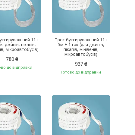
уксирувальний 11т
Трос буксирувальний 11т
ля джипів, пікапів,
5м + 1 гак (для джипів,
ів, мікроавтобусів)
пікапів, мінівенів,
мікроавтобусів)
780 ₴
937 ₴
ово до відправки
Готово до відправки