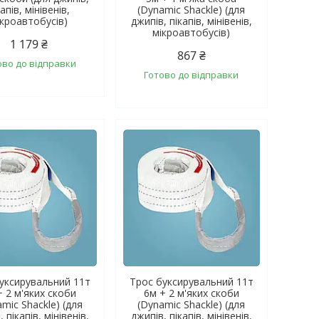
капів, мінівенів,
(Dynamic Shackle) (для
ікроавтобусів)
джипів, пікапів, мінівенів,
мікроавтобусів)
1 179 ₴
867 ₴
ово до відправки
Готово до відправки
уксирувальний 11т
Трос буксирувальний 11т
+ 2 м'яких скоби
6м + 2 м'яких скоби
mic Shackle) (для
(Dynamic Shackle) (для
 пікапів, мінівенів,
джипів, пікапів, мінівенів,