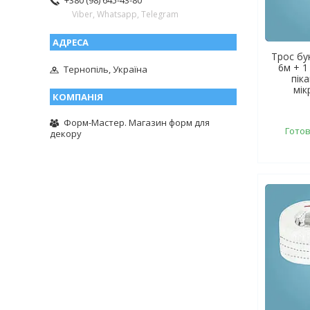
+380 (98) 645-43-80
Viber, Whatsapp, Telegram
Трос бу
6м + 1
Тернопіль, Україна
піка
мік
Форм-Мастер. Магазин форм для
Готов
декору