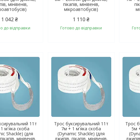
пів, мінівенів,
пікапів, мінівенів,
пі
роавтобусів)
мікроавтобусів)
м
1 042 ₴
1 110 ₴
о до відправки
Готово до відправки
Гот
ксирувальний 11т
Трос буксирувальний 11т
Трос б
 1 м'яка скоба
7м + 1 м'яка скоба
5м 
ic Shackle) (для
(Dynamic Shackle) (для
(Dyna
пікапів, мінівенів,
джипів, пікапів, мінівенів,
джипів,