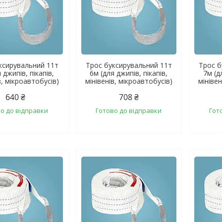
ксирувальний 11т
Трос буксирувальний 11т
Трос б
 джипів, пікапів,
6м (для джипів, пікапів,
7м (д
в, мікроавтобусів)
мінівенів, мікроавтобусів)
мінівен
640 ₴
708 ₴
о до відправки
Готово до відправки
Гот