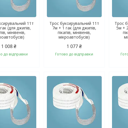
ксирувальний 11т
Трос буксирувальний 11т
Трос б
 гак (для джипів,
7м + 1 гак (для джипів,
5м + 2
пів, мінівенів,
пікапів, мінівенів,
пі
роавтобусів)
мікроавтобусів)
м
1 008 ₴
1 077 ₴
о до відправки
Готово до відправки
Гот