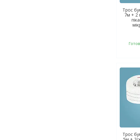
Трос бу
7м + 2 
піка
мік
Готов
Трос бу
5м + 2с