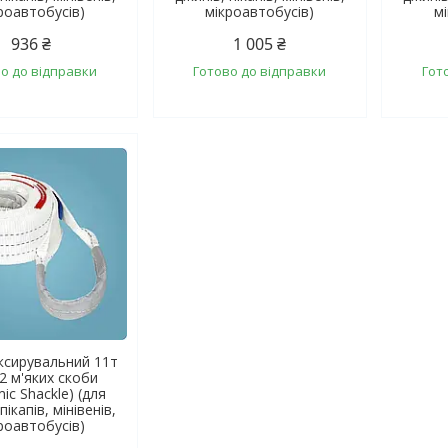
роавтобусів)
мікроавтобусів)
м
936 ₴
1 005 ₴
о до відправки
Готово до відправки
Гот
ксирувальний 11т
2 м'яких скоби
ic Shackle) (для
пікапів, мінівенів,
роавтобусів)