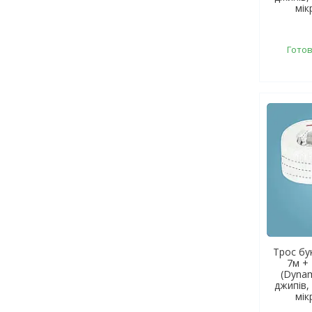
мік
Готов
Трос бу
7м + 
(Dynam
джипів, 
мік