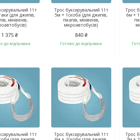
ксирувальний 11т
Трос буксирувальний 11т
Трос б
гаки (для джипів,
5м + 1скоба (для джипів,
6м + 1
пів, мінівенів,
пікапів, мінівенів,
пі
роавтобусів)
мікроавтобусів)
м
1 375 ₴
840 ₴
о до відправки
Готово до відправки
Гот
ксирувальний 11т
Трос буксирувальний 11т
Трос б
коби (для джипів,
6м + 2скоби (для джипів,
7м + 2