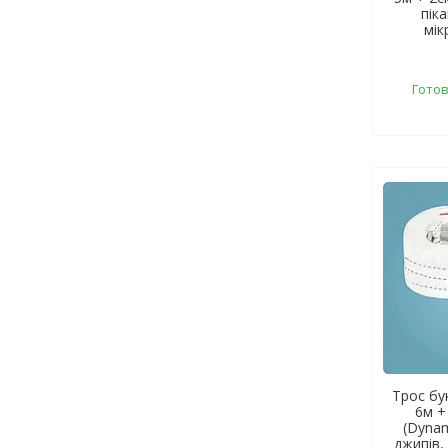
піка
мік
Готов
Трос бу
6м +
(Dynam
джипів, 