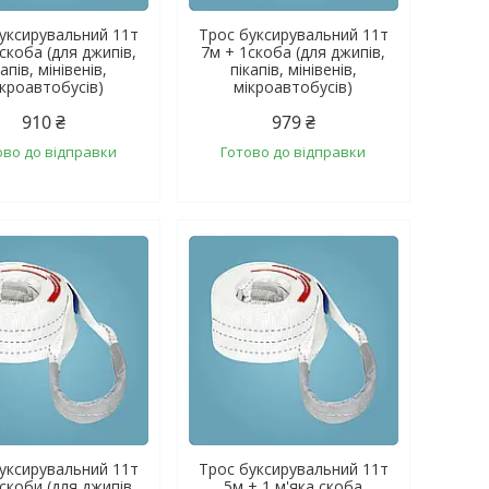
уксирувальний 11т
Трос буксирувальний 11т
скоба (для джипів,
7м + 1скоба (для джипів,
капів, мінівенів,
пікапів, мінівенів,
ікроавтобусів)
мікроавтобусів)
910 ₴
979 ₴
ово до відправки
Готово до відправки
уксирувальний 11т
Трос буксирувальний 11т
скоби (для джипів,
5м + 1 м'яка скоба