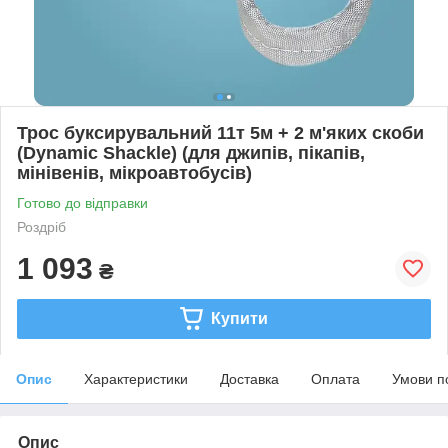
Трос буксирувальний 11т 5м + 2 м'яких скоби
(Dynamic Shackle) (для джипів, пікапів,
мінівенів, мікроавтобусів)
Готово до відправки
Роздріб
1 093
₴
Купити
Опис
Характеристики
Доставка
Оплата
Умови п
Опис