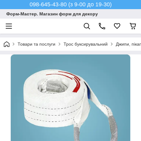
098-645-43-80 (з 9-00 до 19-30)
Форм-Мастер. Магазин форм для декору
Товари та послуги
Трос буксирувальний
Джипи, піка