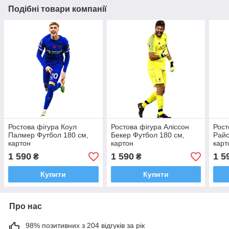
Подібні товари компанії
Ростова фігура Коул
Ростова фігура Аліссон
Рост
Палмер Футбол 180 см,
Бекер Футбол 180 см,
Райс
картон
картон
карт
1 590
1 590
1 5
₴
₴
Купити
Купити
Про нас
98% позитивних з 204 відгуків за рік