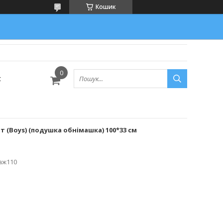
Кошик
с
 (Boys) (подушка обнімашка) 100*33 см
аж110