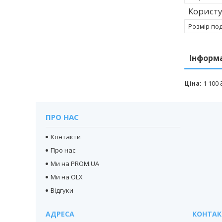
Корист
Розмір по
Інформ
Ціна:
1 100 
ПРО НАС
Контакти
Про нас
Ми на PROM.UA
Ми на OLX
Відгуки