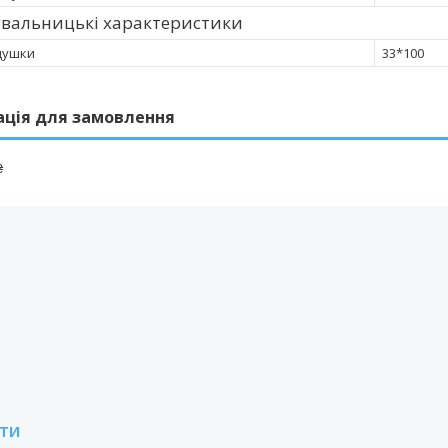
увальницькі характеристики
душки
33*100
ація для замовлення
₴