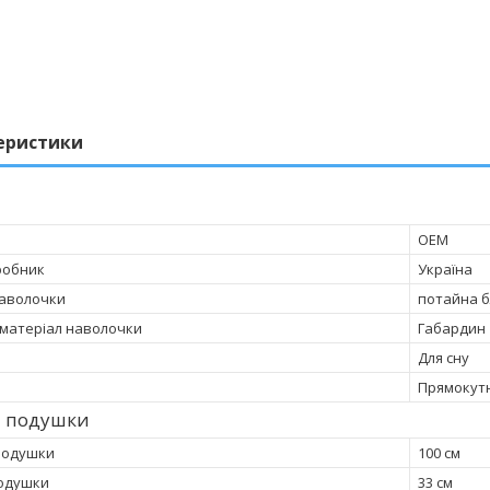
еристики
OEM
робник
Україна
наволочки
потайна 
матеріал наволочки
Габардин
Для сну
Прямокут
и подушки
подушки
100 см
одушки
33 см