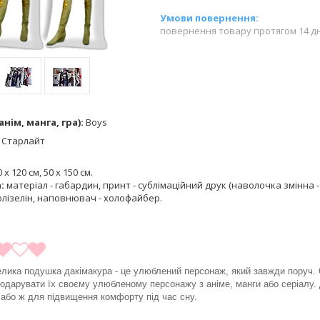
повернення товару протягом 14 д
нім, манга, гра):
Boys
:
Старлайт
 х 120 см, 50 х 150 см.
а:
матеріал - габардин, принт - сублімаційний друк (наволочка змінна - 
лізелін, наповнювач - холофайбер.
велика подушка дакімакура - це улюблений персонаж, який завжди поруч. 
одарувати їх своєму улюбленому персонажу з аніме, манги або серіалу. 
у або ж для підвищення комфорту під час сну.