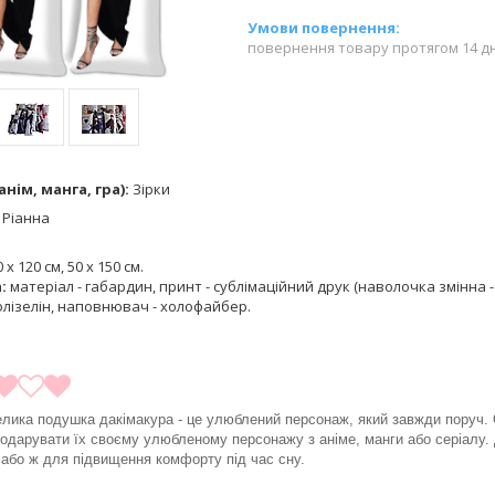
повернення товару протягом 14 д
нім, манга, гра):
Зірки
:
Ріанна
 х 120 см, 50 х 150 см.
а:
матеріал - габардин, принт - сублімаційний друк (наволочка змінна - 
лізелін, наповнювач - холофайбер.
велика подушка дакімакура - це улюблений персонаж, який завжди поруч. 
одарувати їх своєму улюбленому персонажу з аніме, манги або серіалу. 
у або ж для підвищення комфорту під час сну.