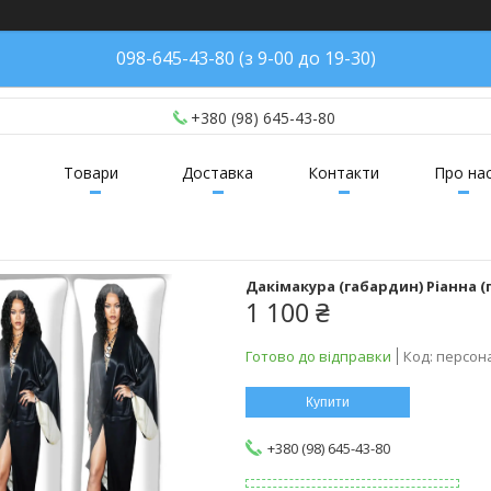
098-645-43-80 (з 9-00 до 19-30)
+380 (98) 645-43-80
Товари
Доставка
Контакти
Про на
Дакімакура (габардин) Ріанна (
1 100 ₴
Готово до відправки
Код:
персон
Купити
+380 (98) 645-43-80