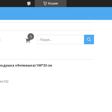
Кошик
с
подушка обнімашка) 100*33 см
аж102