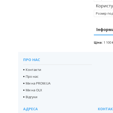
Корист
Розмір по
Інформ
Ціна:
1 100 
ПРО НАС
Контакти
Про нас
Ми на PROM.UA
Ми на OLX
Відгуки