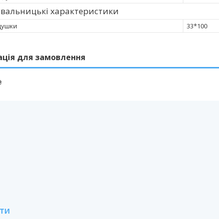
увальницькі характеристики
душки
33*100
ація для замовлення
₴