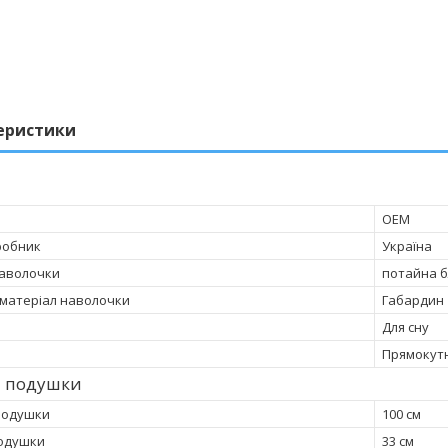
еристики
OEM
робник
Україна
наволочки
потайна 
матеріал наволочки
Габардин
Для сну
Прямокут
и подушки
подушки
100 см
одушки
33 см