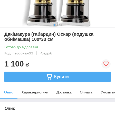
Дакімакура (габардин) Оскар (подушка
обнімашка) 100*33 см
Готово до відправки
Код: персонаж93
Роздріб
1 100
₴
Купити
Опис
Характеристики
Доставка
Оплата
Умови п
Опис