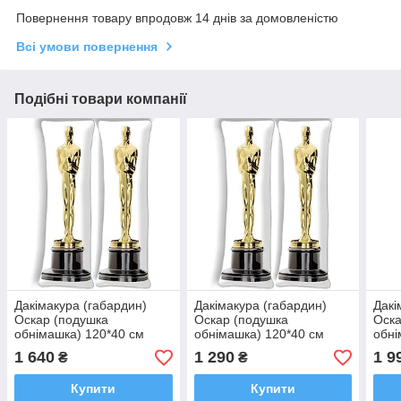
Повернення товару впродовж 14 днів за домовленістю
Всі умови повернення
Подібні товари компанії
Дакімакура (габардин)
Дакімакура (габардин)
Дакі
Оскар (подушка
Оскар (подушка
Оска
обнімашка) 120*40 см
обнімашка) 120*40 см
обні
Габардин, 50*150
Габа
1 640
1 290
1 9
₴
₴
Купити
Купити