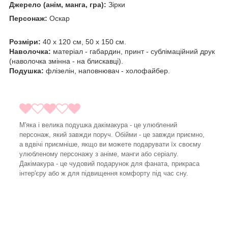
Джерело (анім, манга, гра):
Зірки
Персонаж:
Оскар
Розміри:
40 х 120 см, 50 х 150 см.
Наволочка:
матеріал - габардин, принт - сублімаційний друк
(наволочка змінна - на блискавці).
Подушка:
флізелін, наповнювач - холофайбер.
М'яка і велика подушка дакімакура - це улюблений
персонаж, який завжди поруч. Обійми - це завжди приємно,
а вдвічі приємніше, якщо ви можете подарувати їх своєму
улюбленому персонажу з аніме, манги або серіалу.
Дакімакура - це чудовий подарунок для фаната, прикраса
інтер'єру або ж для підвищення комфорту під час сну.