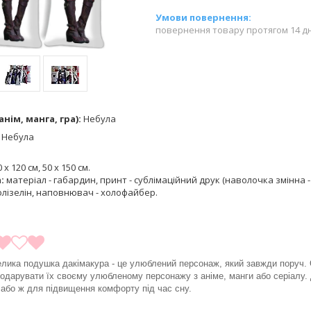
повернення товару протягом 14 д
нім, манга, гра):
Небула
:
Небула
 х 120 см, 50 х 150 см.
а:
матеріал - габардин, принт - сублімаційний друк (наволочка змінна - 
лізелін, наповнювач - холофайбер.
велика подушка дакімакура - це улюблений персонаж, який завжди поруч. 
одарувати їх своєму улюбленому персонажу з аніме, манги або серіалу. 
у або ж для підвищення комфорту під час сну.