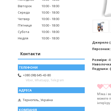
Вівторок
10:00
18:00
Середа
10:00
18:00
Четвер
10:00
18:00
Пʼятниця
10:00
18:00
Субота
10:00
18:00
Неділя
10:00
18:00
Джерело (а
Персонаж
Контакти
Розміри:
40
Наволочк
Подушка:
ф
+380 (98) 645-43-80
Viber, Whatsapp, Telegram
М'яка і 
можете п
Тернопіль, Україна
інтер'єр