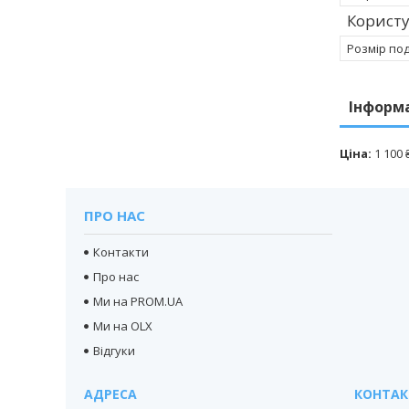
Корист
Розмір по
Інформ
Ціна:
1 100 
ПРО НАС
Контакти
Про нас
Ми на PROM.UA
Ми на OLX
Відгуки