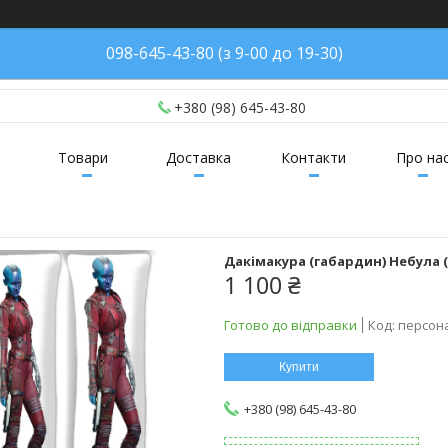
098-645-43-80 (з 9-00 до 19-30)
+380 (98) 645-43-80
Товари
Доставка
Контакти
Про на
Дакімакура (габардин) Небула 
1 100 ₴
Готово до відправки
Код:
персон
Купити
+380 (98) 645-43-80