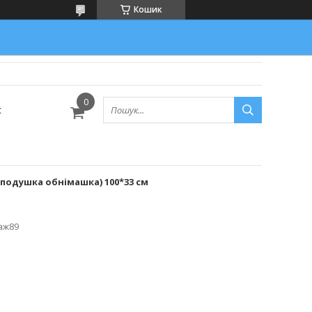
Кошик
с
(подушка обнімашка) 100*33 см
аж89