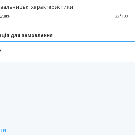
увальницькі характеристики
душки
33*100
ація для замовлення
₴