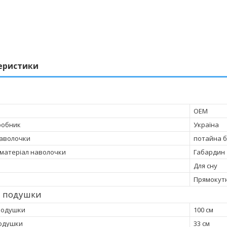
еристики
OEM
робник
Україна
наволочки
потайна 
матеріал наволочки
Габардин
Для сну
Прямокут
и подушки
подушки
100 см
одушки
33 см