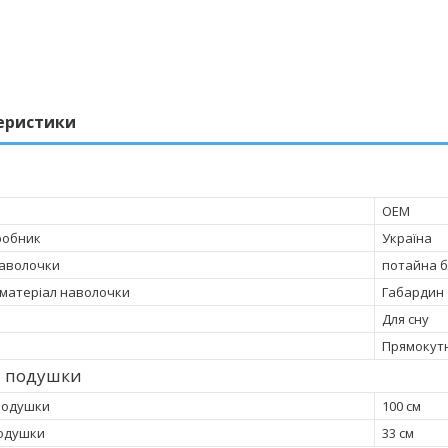
еристики
OEM
робник
Україна
наволочки
потайна 
матеріал наволочки
Габардин
Для сну
Прямокут
и подушки
подушки
100 см
одушки
33 см