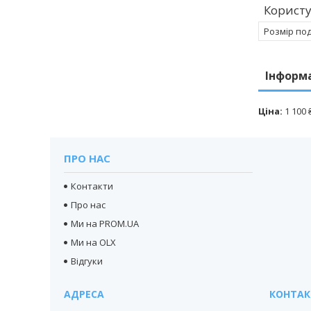
Корист
Розмір по
Інформ
Ціна:
1 100 
ПРО НАС
Контакти
Про нас
Ми на PROM.UA
Ми на OLX
Відгуки