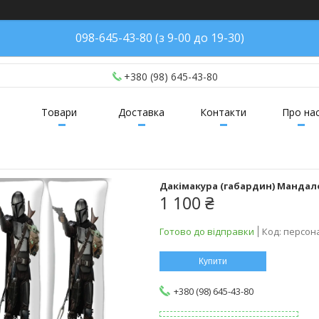
098-645-43-80 (з 9-00 до 19-30)
+380 (98) 645-43-80
Товари
Доставка
Контакти
Про на
Дакімакура (габардин) Мандало
1 100 ₴
Готово до відправки
Код:
персон
Купити
+380 (98) 645-43-80