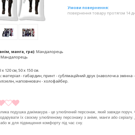
повернення товару протягом 14 д
нім, манга, гра):
Мандалорець
:
Мандалорець
 х 120 см, 50 х 150 см.
а:
матеріал - габардин, принт - сублімаційний друк (наволочка змінна - 
лізелін, наповнювач - холофайбер.
велика подушка дакімакура - це улюблений персонаж, який завжди поруч. 
одарувати їх своєму улюбленому персонажу з аніме, манги або серіалу. 
у або ж для підвищення комфорту під час сну.