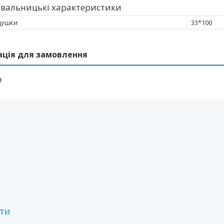
увальницькі характеристики
душки
33*100
ація для замовлення
₴