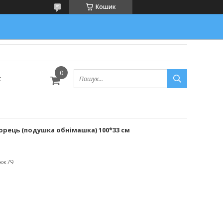
Кошик
с
рець (подушка обнімашка) 100*33 см
аж79