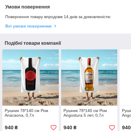
Умови повернення
Повернення товару впродовж 14 днів за домовленістю
Всі умови повернення
Подібні товари компанії
Рушник 78*140 см Ром
Рушник 78*140 см Ром
Рушн
Anacaona, 0,7л
Angostura 5 лет, 0,7л
Ango
940
940
940
₴
₴