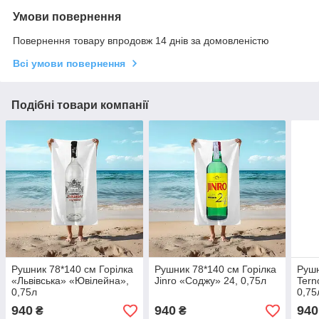
Умови повернення
Повернення товару впродовж 14 днів за домовленістю
Всі умови повернення
Подібні товари компанії
Рушник 78*140 см Горілка
Рушник 78*140 см Горілка
Рушн
«Львівська» «Ювілейна»,
Jinro «Соджу» 24, 0,75л
Tern
0,75л
0,75
940
940
940
₴
₴