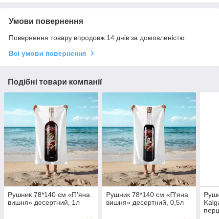
Умови повернення
Повернення товару впродовж 14 днів за домовленістю
Всі умови повернення
Подібні товари компанії
Рушник 78*140 см «П'яна
Рушник 78*140 см «П'яна
Рушн
вишня» десертний, 1л
вишня» десертний, 0,5л
Kalg
перц