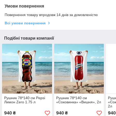
Умови повернення
Повернення товару впродовж 14 днів за домовленістю
Всі умови повернення
Подібні товари компанії
Рушник 78*140 см Pepsi
Рушник 78*140 см
Рушн
Лимон Zero 1.75 л
«Соковинка» «Вишня», 2л
«Сок
2л
940
940
940
₴
₴