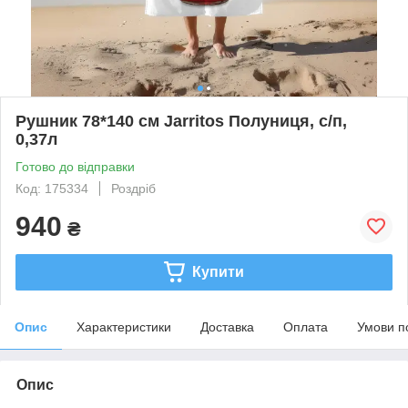
Рушник 78*140 см Jarritos Полуниця, с/п,
0,37л
Готово до відправки
Код: 175334
Роздріб
940
₴
Купити
Опис
Характеристики
Доставка
Оплата
Умови п
Опис