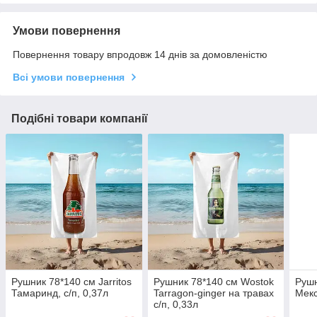
Умови повернення
Повернення товару впродовж 14 днів за домовленістю
Всі умови повернення
Подібні товари компанії
Рушник 78*140 см Jarritos
Рушник 78*140 см Wostok
Рушн
Тамаринд, с/п, 0,37л
Tarragon-ginger на травах
Мекс
с/п, 0,33л