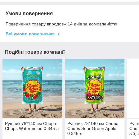
Умови повернення
Повернення товару впродовж 14 днів за домовленістю
Всі умови повернення
Подібні товари компанії
Рушник 78*140 см Chupa
Рушник 78*140 см Chupa
Рушн
Chups Watermelon 0.345 л
Chups Sour Green Apple
Chup
0.345 л
з/б,