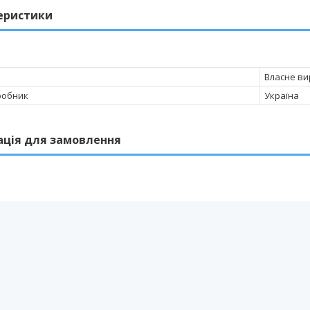
еристики
Власне в
робник
Україна
ація для замовлення