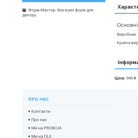
Характ
Форм-Мастер. Магазин форм для
декору
Основні
Виробник
Країна ви
Інформ
Ціна:
940 ₴
ПРО НАС
Контакти
Про нас
Ми на PROM.UA
Ми на OLX