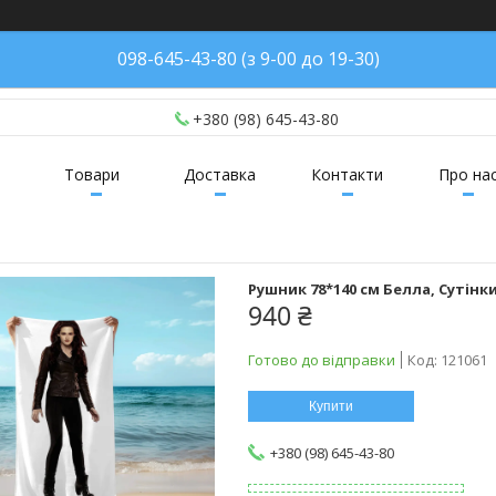
098-645-43-80 (з 9-00 до 19-30)
+380 (98) 645-43-80
Товари
Доставка
Контакти
Про на
Рушник 78*140 см Белла, Сутінки
940 ₴
Готово до відправки
Код:
121061
Купити
+380 (98) 645-43-80