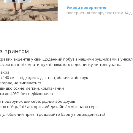
повернення товару протягом 14 д
з принтом
равих акцентів у свій щоденний побут з нашими рушниками з унікал
асою ванної кімнати, кухні, пляжного відпочинку чи тренувань.
Махра
на 140 см — підходить для тіла, обличчя або рук
игорає, не змивається
швидко сохне, легкий, компактний
ти до 40°C, без відбілювачів
 подарунок для себе, рідних або друзів
но в Україні / авторський дизайн / лімітована серія
е улюблений принт і додавайте барв у повсякденність!