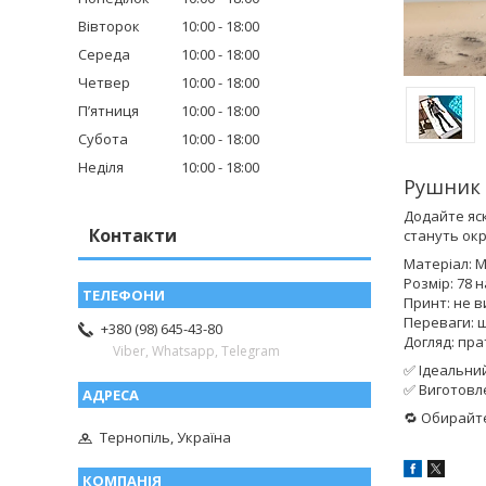
Вівторок
10:00
18:00
Середа
10:00
18:00
Четвер
10:00
18:00
Пʼятниця
10:00
18:00
Субота
10:00
18:00
Неділя
10:00
18:00
Рушник 
Додайте яск
Контакти
стануть окр
Матеріал: 
Розмір: 78 
Принт: не в
Переваги: 
+380 (98) 645-43-80
Догляд: пра
Viber, Whatsapp, Telegram
✅ Ідеальний
✅ Виготовле
🔁 Обирайт
Тернопіль, Україна