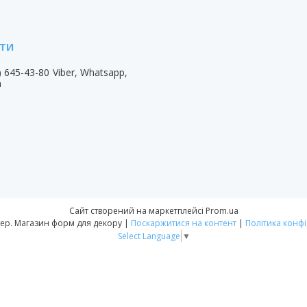
) 645-43-80
Viber, Whatsapp,
m
Сайт створений на маркетплейсі
Prom.ua
Форм-Мастер. Магазин форм для декору |
Поскаржитися на контент
|
Політика конфі
Select Language
▼