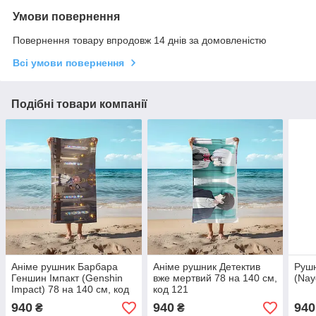
Умови повернення
Повернення товару впродовж 14 днів за домовленістю
Всі умови повернення
Подібні товари компанії
Аніме рушник Барбара
Аніме рушник Детектив
Рушн
Геншин Імпакт (Genshin
вже мертвий 78 на 140 см,
(Na
Impact) 78 на 140 см, код
код 121
12
940
940
940
₴
₴