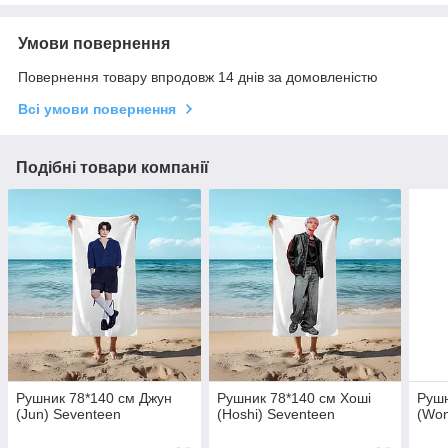
Умови повернення
Повернення товару впродовж 14 днів за домовленістю
Всі умови повернення
Подібні товари компанії
Рушник 78*140 см Джун
Рушник 78*140 см Хоші
Рушн
(Jun) Seventeen
(Hoshi) Seventeen
(Won