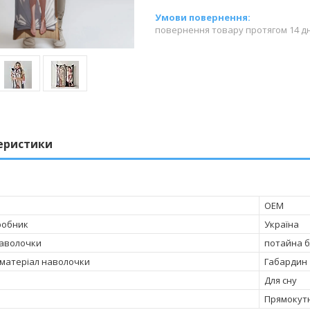
повернення товару протягом 14 д
еристики
OEM
робник
Україна
наволочки
потайна 
матеріал наволочки
Габардин
Для сну
Прямокут