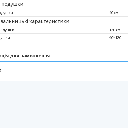
и подушки
одушки
40 см
увальницькі характеристики
подушки
120 см
душки
40*120
ація для замовлення
₴