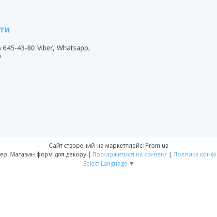
) 645-43-80
Viber, Whatsapp,
m
Сайт створений на маркетплейсі
Prom.ua
Форм-Мастер. Магазин форм для декору |
Поскаржитися на контент
|
Політика конфі
Select Language
▼