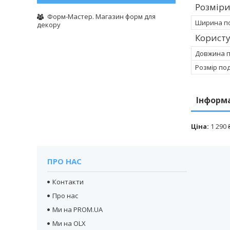
Розмір
Форм-Мастер. Магазин форм для
Ширина п
декору
Корист
Довжина 
Розмір по
Інформ
Ціна:
1 290 
ПРО НАС
Контакти
Про нас
Ми на PROM.UA
Ми на OLX