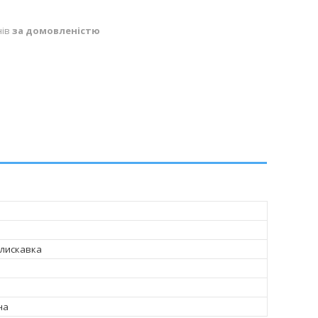
нів
за домовленістю
блискавка
на