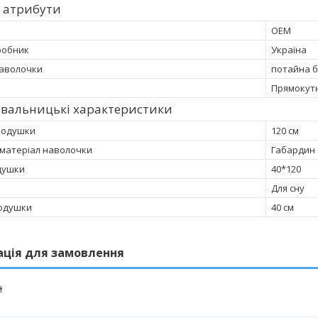
 атрибути
OEM
робник
Україна
наволочки
потайна 
Прямокут
увальницькі характеристики
подушки
120 см
матеріал наволочки
Габардин
душки
40*120
Для сну
одушки
40 см
ація для замовлення
₴