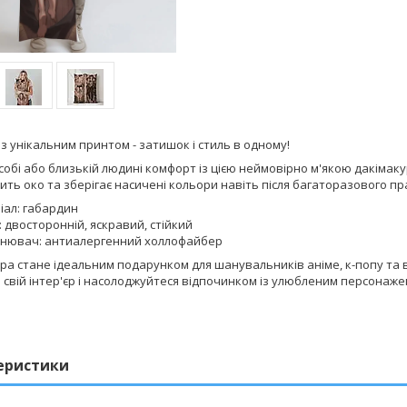
з унікальним принтом - затишок і стиль в одному!
обі або близькій людині комфорт із цією неймовірно м'якою дакімакур
шить око та зберігає насичені кольори навіть після багаторазового пр
іал: габардин
 двосторонній, яскравий, стійкий
нювач: антиалергенний холлофайбер
ра стане ідеальним подарунком для шанувальників аніме, к-попу та всі
свій інтер'єр і насолоджуйтеся відпочинком із улюбленим персонаже
еристики