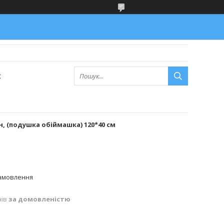
с
, (подушка обіймашка) 120*40 см
замовлення
нів
за домовленістю