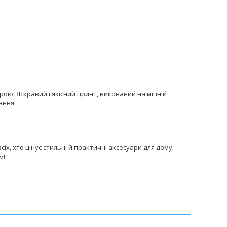
ою. Яскравий і якісний принт, виконаний на міцній
ання.
х, хто цінує стильні й практичні аксесуари для дому.
м!