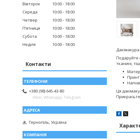
Вівторок
10:00
18:00
Середа
10:00
18:00
Четвер
10:00
18:00
Пʼятниця
10:00
18:00
Субота
10:00
18:00
Неділя
10:00
18:00
Дакімакура 
Подаруйте с
Контакти
тканині, ті
Матер
Принт:
Напов
Ця дакімаку
+380 (98) 645-43-80
Прикрасьте 
Viber, Whatsapp, Telegram
Тернопіль, Україна
Характ