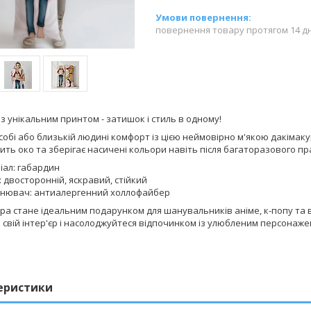
повернення товару протягом 14 д
з унікальним принтом - затишок і стиль в одному!
обі або близькій людині комфорт із цією неймовірно м'якою дакімакур
шить око та зберігає насичені кольори навіть після багаторазового пр
іал: габардин
 двосторонній, яскравий, стійкий
нювач: антиалергенний холлофайбер
ра стане ідеальним подарунком для шанувальників аніме, к-попу та всі
свій інтер'єр і насолоджуйтеся відпочинком із улюбленим персонаже
еристики