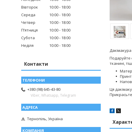
Вівторок
10:00
18:00
Середа
10:00
18:00
Четвер
10:00
18:00
Пʼятниця
10:00
18:00
Субота
10:00
18:00
Неділя
10:00
18:00
Дакімакура 
Подаруйте с
Контакти
тканині, ті
Матер
Принт:
Напов
Ця дакімаку
+380 (98) 645-43-80
Прикрасьте 
Viber, Whatsapp, Telegram
Тернопіль, Україна
Характ