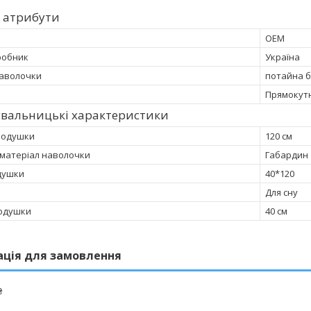
 атрибути
OEM
робник
Україна
наволочки
потайна 
Прямокут
увальницькі характеристики
подушки
120 см
матеріал наволочки
Габардин
душки
40*120
Для сну
одушки
40 см
ація для замовлення
₴