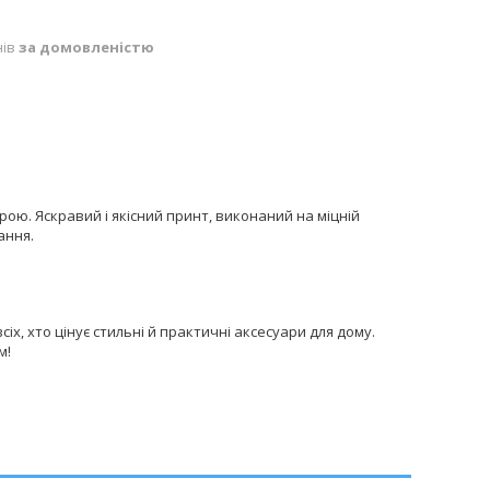
нів
за домовленістю
ою. Яскравий і якісний принт, виконаний на міцній
ання.
х, хто цінує стильні й практичні аксесуари для дому.
м!