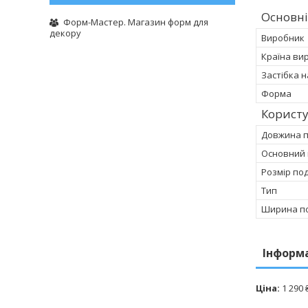
Основні
Форм-Мастер. Магазин форм для
декору
Виробник
Країна ви
Застібка 
Форма
Корист
Довжина 
Основний 
Розмір по
Тип
Ширина п
Інформ
Ціна:
1 290 