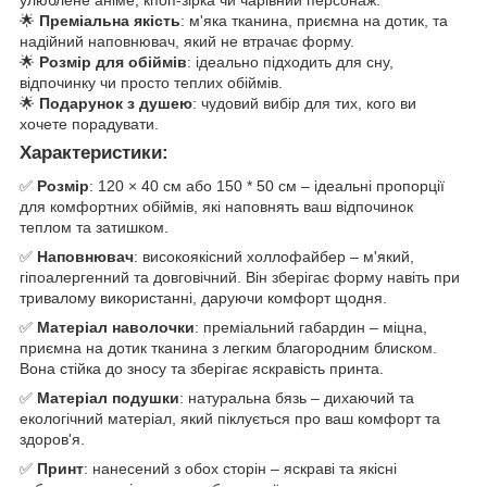
улюблене аніме, кпоп-зірка чи чарівний персонаж.
🌟
Преміальна якість
: м'яка тканина, приємна на дотик, та
надійний наповнювач, який не втрачає форму.
🌟
Розмір для обіймів
: ідеально підходить для сну,
відпочинку чи просто теплих обіймів.
🌟
Подарунок з душею
: чудовий вибір для тих, кого ви
хочете порадувати.
Характеристики:
✅
Розмір
: 120 × 40 см або 150 * 50 см – ідеальні пропорції
для комфортних обіймів, які наповнять ваш відпочинок
теплом та затишком.
✅
Наповнювач
: високоякісний холлофайбер – м'який,
гіпоалергенний та довговічний. Він зберігає форму навіть при
тривалому використанні, даруючи комфорт щодня.
✅
Матеріал наволочки
: преміальний габардин – міцна,
приємна на дотик тканина з легким благородним блиском.
Вона стійка до зносу та зберігає яскравість принта.
✅
Матеріал подушки
: натуральна бязь – дихаючий та
екологічний матеріал, який піклується про ваш комфорт та
здоров'я.
✅
Принт
: нанесений з обох сторін – яскраві та якісні