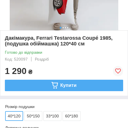
Дакімакура, Ferrari Testarossa Coupé 1985,
(подушка обіймашка) 120*40 см
Готово до відправки
Код: 520097
Роздріб
1 290
₴
Купити
Розмір подушки
40*120
50*150
33*100
60*180
Довжина подушки