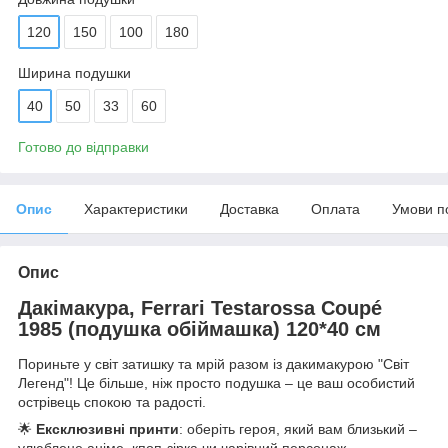
120
150
100
180
Ширина подушки
40
50
33
60
Готово до відправки
Опис
Характеристики
Доставка
Оплата
Умови п
Опис
Дакімакура, Ferrari Testarossa Coupé
1985 (подушка обіймашка) 120*40 см
Пориньте у світ затишку та мрій разом із дакимакурою "Світ
Легенд"! Це більше, ніж просто подушка – це ваш особистий
острівець спокою та радості.
🌟
Ексклюзивні принти
: оберіть героя, який вам близький –