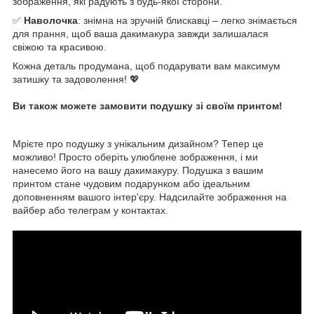
зображення, які радують з будь-якої сторони.
✅
Наволочка
: знімна на зручній блискавці – легко знімається
для прання, щоб ваша дакимакура завжди залишалася
свіжою та красивою.
Кожна деталь продумана, щоб подарувати вам максимум
затишку та задоволення! 💖
Ви також можете замовити подушку зі своїм принтом!
Мрієте про подушку з унікальним дизайном? Тепер це
можливо! Просто оберіть улюблене зображення, і ми
нанесемо його на вашу дакимакуру. Подушка з вашим
принтом стане чудовим подарунком або ідеальним
доповненням вашого інтер'єру. Надсилайте зображення на
вайбер або телеграм у контактах.