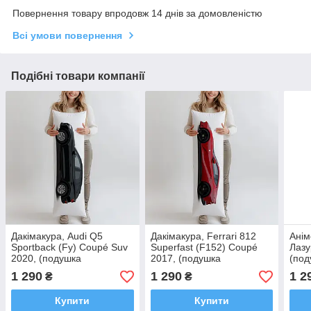
Повернення товару впродовж 14 днів за домовленістю
Всі умови повернення
Подібні товари компанії
Дакімакура, Audi Q5
Дакімакура, Ferrari 812
Анім
Sportback (Fy) Coupé Suv
Superfast (F152) Coupé
Лазу
2020, (подушка
2017, (подушка
(под
обіймашка) 120*40 см
обіймашка) 120*40 см
120*
1 290
1 290
1 2
₴
₴
Купити
Купити