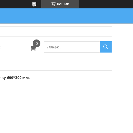
Кошик
с
ку 600*300 мм.