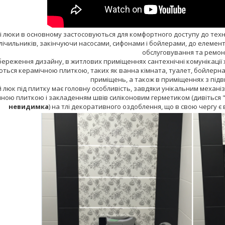
ні люки в основному застосовуються для комфортного доступу до техн
 лічильників, закінчуючи насосами, сифонами і бойлерами, до елемент
обслуговування та ремон
береження дизайну, в житлових приміщеннях сантехнічні комунікації 
ься керамічною плиткою, таких як ванна кімната, туалет, бойлерна.
приміщень, а також в приміщеннях з під
й люк під плитку має головну особливість, завдяки унікальним механіз
ною плиткою і закладенням швів силіконовим герметиком (дивіться "
невидимка
) на тлі декоративного оздоблення, що в свою чергу 