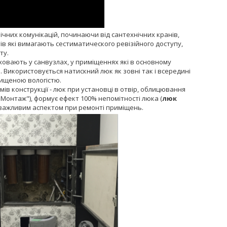
ічних комунікацій, починаючи від сантехнічних кранів,
ів які вимагають сестиматического ревізійного доступу,
ту.
ховають у санвузлах, у приміщеннях які в основному
 Використовується натискний люк як зовні так і всередині
вищеною вологістю.
мів конструкції - люк при установці в отвір, облицювання
Монтаж"), формує ефект 100% непомітності люка (
люк
є важливим аспектом при ремонті приміщень.