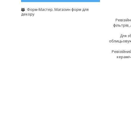
Форм-Мастер. Магазин форм для
декору
Ревізій
фільтрів,
Для з
облицьовуют
Ревізійни
кераміч