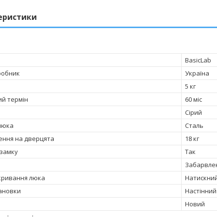
еристики
BasicLab
робник
Україна
5 кг
ий термін
60 міс
Сірий
люка
Сталь
ння на дверцята
18 кг
 замку
Так
Забарвле
дкривання люка
Натискни
тановки
Настінний
Новий