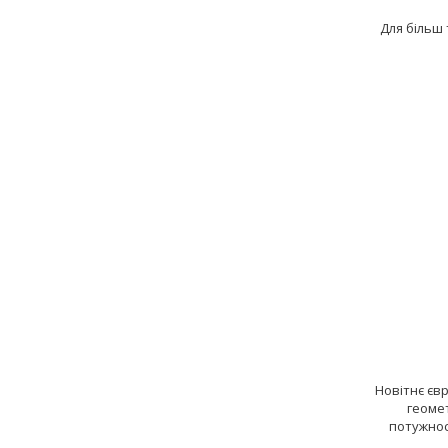
Для більш 
Новітнє єв
геомет
потужнос