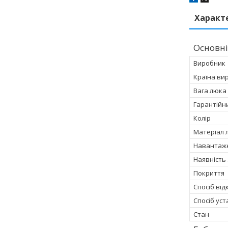
Характ
Основні
Виробник
Країна ви
Вага люка
Гарантійн
Колір
Матеріал 
Навантаже
Наявність
Покриття
Спосіб ві
Спосіб ус
Стан