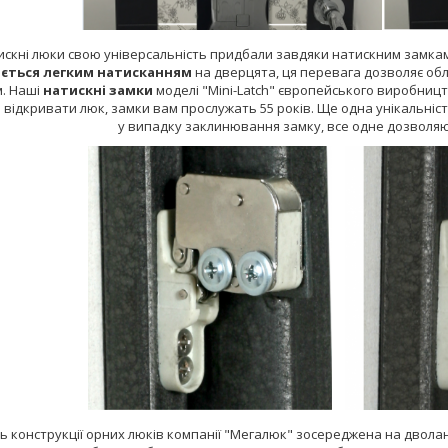
искні люки свою універсальність придбали завдяки натискним замками
ається легким натисканням
на дверцята, ця перевага дозволяє о
. Наші
натискні замки
моделі "Mini-Latch" європейського виробниц
відкривати люк, замки вам прослужать 55 років. Ще одна унікальність
у випадку заклинювання замку, все одне дозволяю
ть конструкції орних люків компанії "Мегалюк" зосереджена на двола