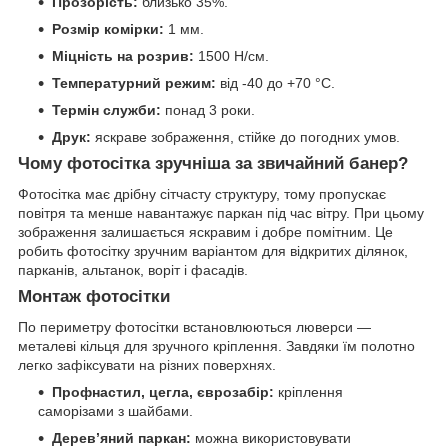
Прозорість:
близько 35%.
Розмір комірки:
1 мм.
Міцність на розрив:
1500 Н/см.
Температурний режим:
від -40 до +70 °C.
Термін служби:
понад 3 роки.
Друк:
яскраве зображення, стійке до погодних умов.
Чому фотосітка зручніша за звичайний банер?
Фотосітка має дрібну сітчасту структуру, тому пропускає
повітря та менше навантажує паркан під час вітру. При цьому
зображення залишається яскравим і добре помітним. Це
робить фотосітку зручним варіантом для відкритих ділянок,
парканів, альтанок, воріт і фасадів.
Монтаж фотосітки
По периметру фотосітки встановлюються люверси —
металеві кільця для зручного кріплення. Завдяки їм полотно
легко зафіксувати на різних поверхнях.
Профнастил, цегла, єврозабір:
кріплення
саморізами з шайбами.
Дерев’яний паркан:
можна використовувати