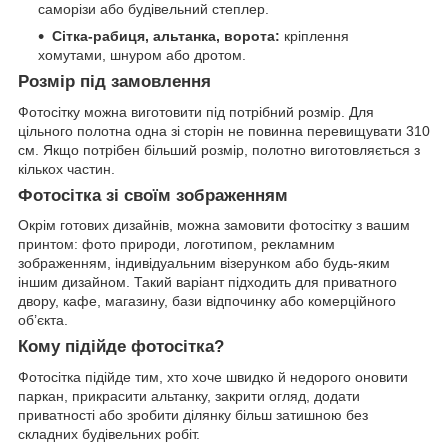
саморізи або будівельний степлер.
Сітка-рабиця, альтанка, ворота:
кріплення
хомутами, шнуром або дротом.
Розмір під замовлення
Фотосітку можна виготовити під потрібний розмір. Для
цільного полотна одна зі сторін не повинна перевищувати 310
см. Якщо потрібен більший розмір, полотно виготовляється з
кількох частин.
Фотосітка зі своїм зображенням
Окрім готових дизайнів, можна замовити фотосітку з вашим
принтом: фото природи, логотипом, рекламним
зображенням, індивідуальним візерунком або будь-яким
іншим дизайном. Такий варіант підходить для приватного
двору, кафе, магазину, бази відпочинку або комерційного
об’єкта.
Кому підійде фотосітка?
Фотосітка підійде тим, хто хоче швидко й недорого оновити
паркан, прикрасити альтанку, закрити огляд, додати
приватності або зробити ділянку більш затишною без
складних будівельних робіт.