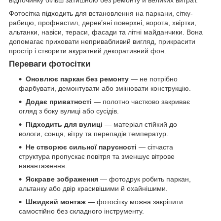
відпочинку більш затишною без ремонту й великих витрат.
Фотосітка підходить для встановлення на паркани, сітку-
рабицю, профнастил, дерев’яні поверхні, ворота, хвіртки,
альтанки, навіси, тераси, фасади та літні майданчики. Вона
допомагає приховати непривабливий вигляд, прикрасити
простір і створити акуратний декоративний фон.
Переваги фотосітки
Оновлює паркан без ремонту
— не потрібно
фарбувати, демонтувати або змінювати конструкцію.
Додає приватності
— полотно частково закриває
огляд з боку вулиці або сусідів.
Підходить для вулиці
— матеріал стійкий до
вологи, сонця, вітру та перепадів температур.
Не створює сильної парусності
— сітчаста
структура пропускає повітря та зменшує вітрове
навантаження.
Яскраве зображення
— фотодрук робить паркан,
альтанку або двір красивішими й охайнішими.
Швидкий монтаж
— фотосітку можна закріпити
самостійно без складного інструменту.