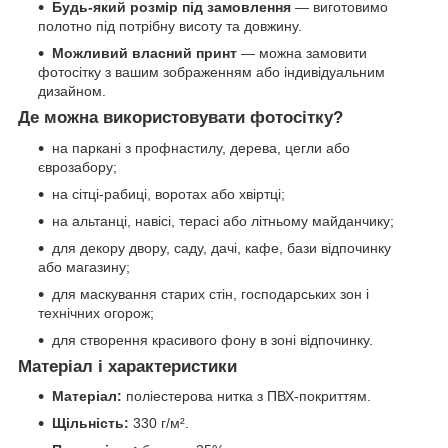
Будь-який розмір під замовлення
— виготовимо
полотно під потрібну висоту та довжину.
Можливий власний принт
— можна замовити
фотосітку з вашим зображенням або індивідуальним
дизайном.
Де можна використовувати фотосітку?
на паркані з профнастилу, дерева, цегли або
єврозабору;
на сітці-рабиці, воротах або хвіртці;
на альтанці, навісі, терасі або літньому майданчику;
для декору двору, саду, дачі, кафе, бази відпочинку
або магазину;
для маскування старих стін, господарських зон і
технічних огорож;
для створення красивого фону в зоні відпочинку.
Матеріал і характеристики
Матеріал:
поліестерова нитка з ПВХ-покриттям.
Щільність:
330 г/м².