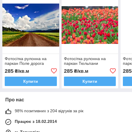
Фотосітка рулонна на
Фотосітка рулонна на
Фото
паркан Поле дорога
паркан Тюльпани
парк
285
285
285
₴/кв.м
₴/кв.м
Купити
Купити
Про нас
98% позитивних з 204 відгуків за рік
Працює з 18.02.2014
м. Тернопіль