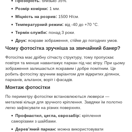
Прозорість:
близько 35%.
Розмір комірки:
1 мм.
Міцність на розрив:
1500 Н/см.
Температурний режим:
від -40 до +70 °C.
Термін служби:
понад 3 роки.
Друк:
яскраве зображення, стійке до погодних умов.
Чому фотосітка зручніша за звичайний банер?
Фотосітка має дрібну сітчасту структуру, тому пропускає
повітря та менше навантажує паркан під час вітру. При цьому
зображення залишається яскравим і добре помітним. Це
робить фотосітку зручним варіантом для відкритих ділянок,
парканів, альтанок, воріт і фасадів.
Монтаж фотосітки
По периметру фотосітки встановлюються люверси —
металеві кільця для зручного кріплення. Завдяки їм полотно
легко зафіксувати на різних поверхнях.
Профнастил, цегла, єврозабір:
кріплення
саморізами з шайбами.
Дерев’яний паркан:
можна використовувати