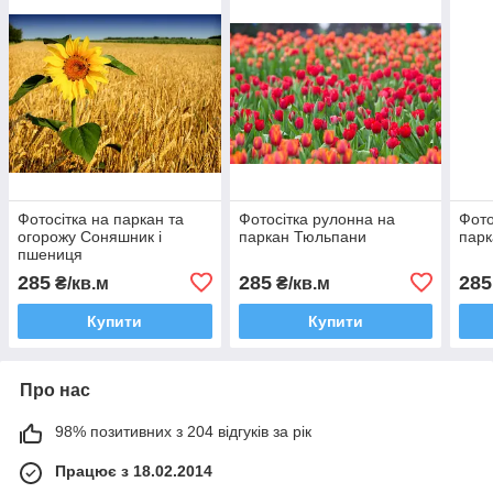
Фотосітка на паркан та
Фотосітка рулонна на
Фото
огорожу Соняшник і
паркан Тюльпани
парк
пшениця
285
285
285
₴/кв.м
₴/кв.м
Купити
Купити
Про нас
98% позитивних з 204 відгуків за рік
Працює з 18.02.2014