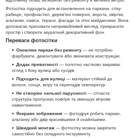
відпочинку більш затишною без ремонту й великих витрат.
Фотосітка підходить для встановлення на паркани, сітку-
рабицю, профнастил, дерев’яні поверхні, ворота, хвіртки,
альтанки, навіси, тераси, фасади та літні майданчики. Вона
допомагає приховати непривабливий вигляд, прикрасити
простір і створити акуратний декоративний фон.
Переваги фотосітки
Оновлює паркан без ремонту
— не потрібно
фарбувати, демонтувати або змінювати конструкцію.
Додає приватності
— полотно частково закриває
огляд з боку вулиці або сусідів.
Підходить для вулиці
— матеріал стійкий до
вологи, сонця, вітру та перепадів температур.
Не створює сильної парусності
— сітчаста
структура пропускає повітря та зменшує вітрове
навантаження.
Яскраве зображення
— фотодрук робить паркан,
альтанку або двір красивішими й охайнішими.
Швидкий монтаж
— фотосітку можна закріпити
самостійно без складного інструменту.