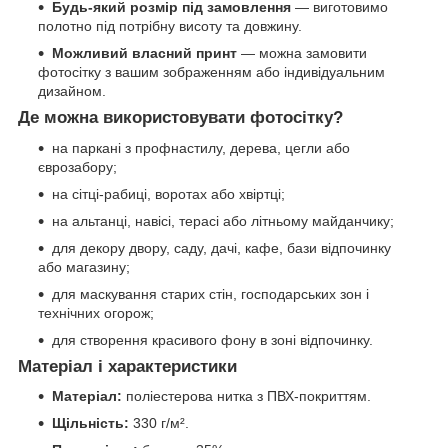
Будь-який розмір під замовлення
— виготовимо
полотно під потрібну висоту та довжину.
Можливий власний принт
— можна замовити
фотосітку з вашим зображенням або індивідуальним
дизайном.
Де можна використовувати фотосітку?
на паркані з профнастилу, дерева, цегли або
єврозабору;
на сітці-рабиці, воротах або хвіртці;
на альтанці, навісі, терасі або літньому майданчику;
для декору двору, саду, дачі, кафе, бази відпочинку
або магазину;
для маскування старих стін, господарських зон і
технічних огорож;
для створення красивого фону в зоні відпочинку.
Матеріал і характеристики
Матеріал:
поліестерова нитка з ПВХ-покриттям.
Щільність:
330 г/м².