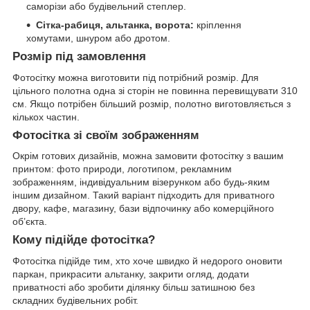
саморізи або будівельний степлер.
Сітка-рабиця, альтанка, ворота:
кріплення
хомутами, шнуром або дротом.
Розмір під замовлення
Фотосітку можна виготовити під потрібний розмір. Для
цільного полотна одна зі сторін не повинна перевищувати 310
см. Якщо потрібен більший розмір, полотно виготовляється з
кількох частин.
Фотосітка зі своїм зображенням
Окрім готових дизайнів, можна замовити фотосітку з вашим
принтом: фото природи, логотипом, рекламним
зображенням, індивідуальним візерунком або будь-яким
іншим дизайном. Такий варіант підходить для приватного
двору, кафе, магазину, бази відпочинку або комерційного
об’єкта.
Кому підійде фотосітка?
Фотосітка підійде тим, хто хоче швидко й недорого оновити
паркан, прикрасити альтанку, закрити огляд, додати
приватності або зробити ділянку більш затишною без
складних будівельних робіт.