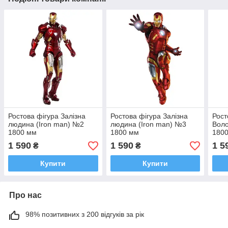
Ростова фігура Залізна
Ростова фігура Залізна
Рост
людина (Iron man) №2
людина (Iron man) №3
Вол
1800 мм
1800 мм
180
1 590
1 590
1 5
₴
₴
Купити
Купити
Про нас
98% позитивних з 200 відгуків за рік