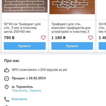
92*43 см Трафарет для
Трафарет для стін,
92×9
стін, 3 мм із пластику
комплект трафаретів для
стін
цегла 250×60 мм
штукатурки із пластику 3
мм п
мм цегла 180×45 мм
790
1 180
1 4
₴
₴
багаторазова під
штукатурку
Купити
Купити
Про нас
98% позитивних з 204 відгуків за рік
Працює з 18.02.2014
м. Тернопіль
Тернопіль, Україна
Контакти