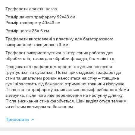
Трафарети для стін цегла
Розмір даного трафарету 92×43 см
Розмір трафарету 40×43 см
Розмір цегли 25× 6 см
Трафарети виготовлені з пластику для багаторазового
використання товщиною в 3 мм.
Трафарет використовується в інтер'єрних роботах для
обробки стін, також для обробки фасадів, балконів і т.д.
Працювати з трафаретом просто: готується поверхня
ґрунтується та сушиться. Потім прикладаємо трафарет до
стіни та шпателем розчин наноситься на стіну – товщина
суміші залежить від бажаного отримання товщини візерунка.
Після зняття трафарету залишається рельєф вибраного Вами
візерунка, після чого йде перенесення на наступну ділянку.
Після висихання стіна фарбується. Шви виділяються темним
чи світлим кольором за бажанням.
Приховати