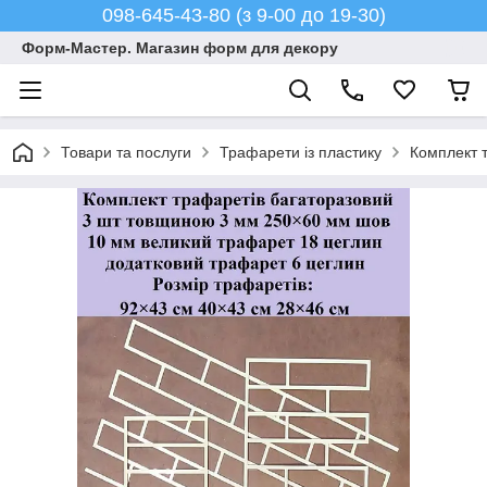
098-645-43-80 (з 9-00 до 19-30)
Форм-Мастер. Магазин форм для декору
Товари та послуги
Трафарети із пластику
Комплект 