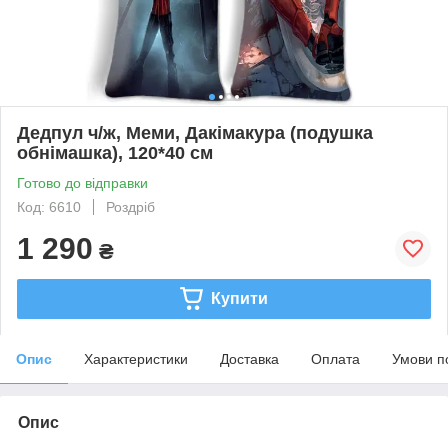
Дедпул ч/ж, Меми, Дакімакура (подушка
обнімашка), 120*40 см
Готово до відправки
Код: 6610
Роздріб
1 290
₴
Купити
Опис
Характеристики
Доставка
Оплата
Умови п
Опис