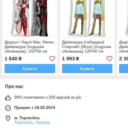
Дедпул і Харлі Квін, Меми,
Дакімакура (габардин)
Дедп
Дакімакура (подушка
Старлайт (Boys) (подушка
Дакі
обнімашка), 150*50 см
обнімашка) 120*40 см
обні
Габардин, 60*180
1 640
1 993
2 3
₴
₴
Купити
Купити
Про нас
98% позитивних з 200 відгуків за рік
Працює з 18.02.2014
м. Тернопіль
Тернопіль, Україна