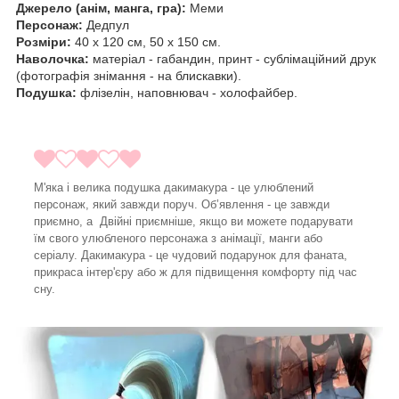
Джерело (анім, манга, гра):
Меми
Персонаж:
Дедпул
Розміри:
40 х 120 см, 50 х 150 см.
Наволочка:
матеріал - габандин, принт - сублімаційний друк
(фотографія знімання - на блискавки).
Подушка:
флізелін, наповнювач - холофайбер.
М'яка і велика подушка дакимакура - це улюблений
персонаж, який завжди поруч. Об’явлення - це завжди
приємно, а Двійні приємніше, якщо ви можете подарувати
їм свого улюбленого персонажа з анімації, манги або
серіалу. Дакимакура - це чудовий подарунок для фаната,
прикраса інтер'єру або ж для підвищення комфорту під час
сну.