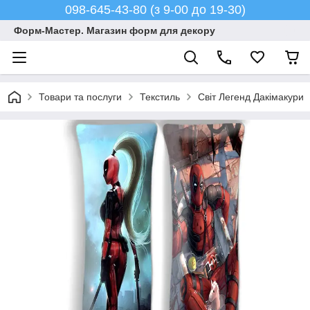
098-645-43-80 (з 9-00 до 19-30)
Форм-Мастер. Магазин форм для декору
Товари та послуги
Текстиль
Світ Легенд Дакімакури