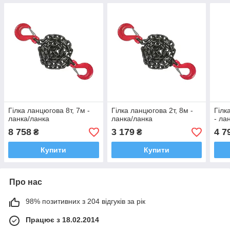
Гілка ланцюгова 8т, 7м -
Гілка ланцюгова 2т, 8м -
Гілк
ланка/ланка
ланка/ланка
- ла
8 758
3 179
4 7
₴
₴
Купити
Купити
Про нас
98% позитивних з 204 відгуків за рік
Працює з 18.02.2014