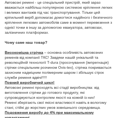
Автовозні ремені - це спеціальний пристрій, який зараз
вважається найбільш популярною системою кріплення легких
і великих вантажів під час транспортування. Тільки цей
кріпильний виріб допомагає домогтися надійного і безпечного
кріплення легкових автомобілів саме в момент перевезення з
однієї точки в іншу за допомогою евакуатора, автовозах,
залізничних платформах.
Чому саме наш товар?
Високоміцна стрічка
– основна особливість автовозних
ременів від компанії ТКС! Завдяки нашій унікальній та
революційній технології T-dura (просочування (імпрегнація)
стрічки спеціальним розчином Ovis-tex), стрічка покривається
захисним надміцним полімерним шаром і збільшує строк
служби ременя вдвічі!!!!!
Повний виробничий цикл!
Автовозні ремені проходять всі стадії виробництва: від
виготовлення стрічки до готового продукту, які
супроводжуються контролем якості на кожній із них!
Ремені зберігають свої якісні властивості навіть в вологому
стані, стійкі до жорстких умов зовнішнього середовища.
Подовження виробу до 4% при максимальному
навантаженні