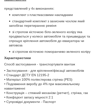
представлений у 4х виконаннях:
комплект з пластмасовими накладками
стандартний комплект з захисним чохлом який
запобігає перетиранню реміня
зі стропом кісточкою біло-зеленого коліру яка
продівається у колесо автомобіля та пришвидшує та
спрощує кріплення автомобіля до евакуатора чи
автовоза
зі стропом кісточкою поморанчево-зеленого коліру
Характеристики
Спосіб застосування - транспортувати вантаж
• Застосування - для кріплення/фіксації автомобілів
• Стандарт ДСТУ EN 12195-2
• Матеріал 100% поліестерова стрічка (PES)
• Подовження виробу до 4% при максимальному
навантаженні
• Конструкція – стяжний механізм (ретчет), стрічка, гак
• Коефіцієнт запасу міцності 2:1
• Супровідні документи - Паспорт