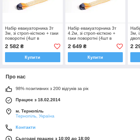
Набір евакуаторника 3т
Набір евакуаторника 3т
Набі
3м, зі строп-кісткою + гаки
4.2м, зі строп-кісткою +
3м, 
поворотні (4шт в
гаки поворотні (4шт в
двоп
комплекті)
комплекті)
2 582
2 649
2 2
₴
₴
Купити
Купити
Про нас
98% позитивних з 200 відгуків за рік
Працює з 18.02.2014
м. Тернопіль
Тернопіль, Україна
Контакти
Сьогодні працює з 10:00 до 18:00