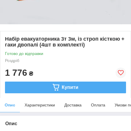
Набір евакуаторника 3т 3м, із строп кісткою +
гаки двопалі (4шт в комплекті)
Готово до відправки
Роздріб
1 776
₴
Купити
Опис
Характеристики
Доставка
Оплата
Умови п
Опис