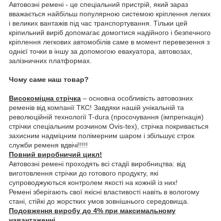
Автовозні ремені - це спеціальний пристрій, який зараз
вважається найбільш популярною системою кріплення легких
і великих вантажів під час транспортування. Тільки цей
кріпильний виріб допомагає домогтися надійного і безпечного
кріплення легкових автомобілів саме в момент перевезення з
однієї точки в іншу за допомогою евакуатора, автовозах,
залізничних платформах.
Чому саме наш товар?
Високоміцна стрічка
– основна особливість автовозних
ременів від компанії ТКС! Завдяки нашій унікальній та
революційній технології T-dura (просочування (імпрегнація)
стрічки спеціальним розчином Ovis-tex), стрічка покривається
захисним надміцним полімерним шаром і збільшує строк
служби ременя вдвічі!!!!!
Повний виробничий цикл!
Автовозні ремені проходять всі стадії виробництва: від
виготовлення стрічки до готового продукту, які
супроводжуються контролем якості на кожній із них!
Ремені зберігають свої якісні властивості навіть в вологому
стані, стійкі до жорстких умов зовнішнього середовища.
Подовження виробу до 4% при максимальному
навантаженні