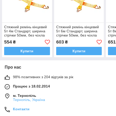
Стяжний ремінь кінцевий
Стяжний ремінь кінцевий
Стяж
5т 4м Стандарт, ширина
5т 6м Стандарт, ширина
5т 8
стрічки 50мм, без чохла
стрічки 50мм, без чохла
стрі
554
603
651
₴
₴
Купити
Купити
Про нас
98% позитивних з 204 відгуків за рік
Працює з 18.02.2014
м. Тернопіль
Тернопіль, Україна
Контакти