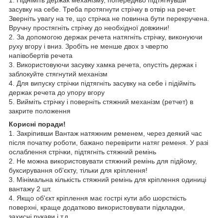
засувку на себе. Треба протягнути стрічку в отвір на речет.
Зверніть увагу на те, що стрічка не повинна бути перекручена.
Вручну простягніть стрічку до необхідної довжини!
2. За допомогою держак речета натягніть стрічку, виконуючи
руху вгору і вниз. Зробіть не менше двох з чвертю
напівобертів речета
3. Використовуючи засувку хамка речета, опустіть держак і
заблокуйте стягнутий механізм
4. Для випуску стрічки підтягніть засувку на себе і підійміть
держак речета до упору вгору
5. Вийміть стрічку і поверніть стяжний механізм (ретчет) в
закрите положення
Корисні поради!
1. Закріпивши Вантаж натяжним ременем, через деякий час
після початку роботи, бажано перевірити натяг ременя. У разі
ослаблення стрічки, підтягніть стяжний ремінь
2. Не можна використовувати стяжний ремінь для підйому,
буксирування об'єкту, тільки для кріплення!
3. Мінімальна кількість стяжний ремінь для кріплення одиниці
вантажу 2 шт.
4. Якщо об'єкт кріплення має гострі кути або шорсткість
поверхні, краще додатково використовувати підкладки,
захисні рукави і т.д.