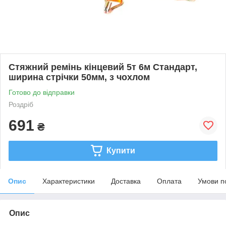
Стяжний ремінь кінцевий 5т 6м Стандарт,
ширина стрічки 50мм, з чохлом
Готово до відправки
Роздріб
691
₴
Купити
Опис
Характеристики
Доставка
Оплата
Умови п
Опис