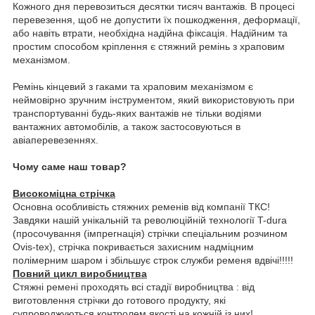
Кожного дня перевозиться десятки тисяч вантажів. В процесі
перевезення, щоб не допустити їх пошкодження, деформації,
або навіть втрати, необхідна надійна фіксація. Надійним та
простим способом кріплення є стяжний ремінь з храповим
механізмом.
Ремінь кінцевий з гаками та храповим механізмом є
неймовірно зручним інструментом, який використовують при
транспортуванні будь-яких вантажів не тільки водіями
вантажних автомобілів, а також застосовуються в
авіаперевезеннях.
Чому саме наш товар?
Високоміцна стрічка
Основна особливість стяжних ременів від компанії ТКС!
Завдяки нашій унікальній та революційній технології T-dura
(просочування (імпрегнація) стрічки спеціальним розчином
Ovis-tex), стрічка покривається захисним надміцним
полімерним шаром і збільшує строк служби ременя вдвічі!!!!!
Повний цикл виробництва
Стяжні ремені проходять всі стадії виробництва : від
виготовлення стрічки до готового продукту, які
супроводжуються контролем якості на кожній із них!