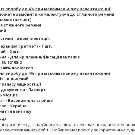
я виробу до 4% при максимальному навантаженні
можете замовити комплектуючі до стяжного ременя
замок (ретчет)
ля стяжного ременя
лий
стики та комплектація
ханізм ( ретчет) – 1 шт.
ий – 2 шт.
ня - Для кріплення/фіксації вантажів
 EN 12195-2
 100% поліестер
я виробу до 4% при максимальному навантаженні
я - кільцевий
 запасу міцності 2:1
і документи - Паспорт
6 місяців
ті - Високоміцна стрічка
во - Україна
дняття вантажу!
ння
ні призначені для надійної фіксації вантажів під час транспортуван
озвантажувальних робіт. Особливо має попит у використанні на суд