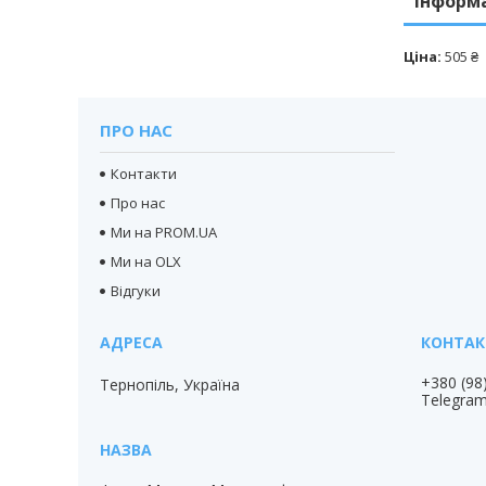
Інформ
Ціна:
505 ₴
ПРО НАС
Контакти
Про нас
Ми на PROM.UA
Ми на OLX
Відгуки
+380 (98
Тернопіль, Україна
Telegra