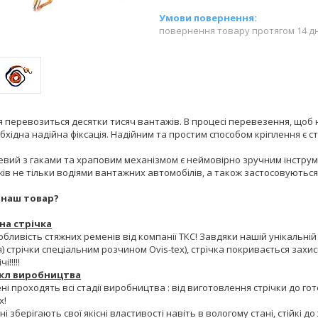
повернення товару протягом 14 д
 перевозиться десятки тисяч вантажів. В процесі перевезення, щоб 
бхідна надійна фіксація. Надійним та простим способом кріплення є 
цевий з гаками та храповим механізмом є неймовірно зручним інстру
ів не тільки водіями вантажних автомобілів, а також застосовуютьс
 наш товар?
на стрічка
бливість стяжних ременів від компанії ТКС! Завдяки нашій унікальній
я) стрічки спеціальним розчином Ovis-tex), стрічка покривається зах
!!!!!
кл виробництва
ні проходять всі стадії виробництва : від виготовлення стрічки до г
х!
ні зберігають свої якісні властивості навіть в вологому стані, стійкі