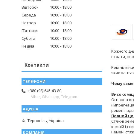
Вівторок
10:00
18:00
Середа
10:00
18:00
Четвер
10:00
18:00
Пʼятниця
10:00
18:00
Субота
10:00
18:00
Неділя
10:00
18:00
Кожного дня
втрати, нео
Контакти
Ремінь кін
яких вантаж
Чому саме
+380 (98) 645-43-80
Високоміц
Viber, Whatsapp, Telegram
Основна осо
(імпрегнаці
ременя вдвічі
Повний ци
Тернопіль, Україна
Стяжні реме
кожній із ни
Ремені стяж