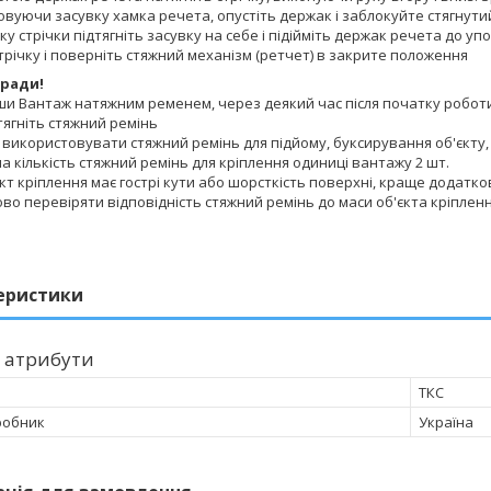
овуючи засувку хамка речета, опустіть держак і заблокуйте стягнути
ску стрічки підтягніть засувку на себе і підійміть держак речета до уп
стрічку і поверніть стяжний механізм (ретчет) в закрите положення
оради!
ши Вантаж натяжним ременем, через деякий час після початку роботи
дтягніть стяжний ремінь
 використовувати стяжний ремінь для підйому, буксирування об'єкту, 
на кількість стяжний ремінь для кріплення одиниці вантажу 2 шт.
єкт кріплення має гострі кути або шорсткість поверхні, краще додатко
ово перевіряти відповідність стяжний ремінь до маси об'єкта кріпл
еристики
 атрибути
ТКС
робник
Україна