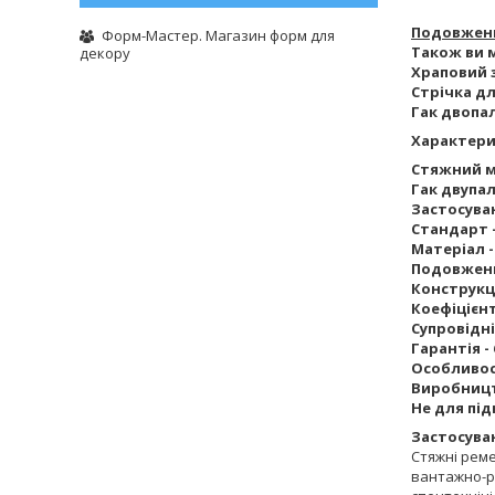
Подовженн
Форм-Мастер. Магазин форм для
Також ви 
декору
Храповий 
Стрічка д
Гак двопа
Характери
Стяжний ме
Гак двупал
Застосуван
Стандарт -
Матеріал -
Подовженн
Конструкці
Коефіцієнт
Супровідн
Гарантія - 
Особливос
Виробницт
Не для пі
Застосува
Стяжні реме
вантажно-р