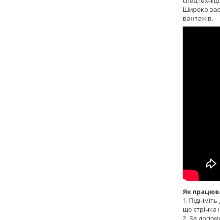
спецтехніці
Широко заст
вантажів.
Як працюв
1. Підніміт
що стрічка 
2. За допом