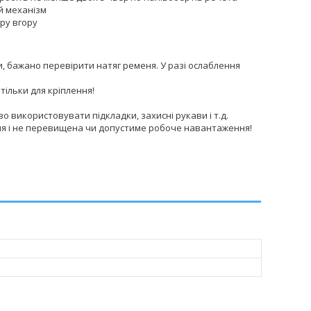
й механізм
ору вгору
, бажано перевірити натяг ременя. У разі ослаблення
тільки для кріплення!
во використовувати підкладки, захисні рукави і т.д.
ення і не перевищена чи допустиме робоче навантаження!