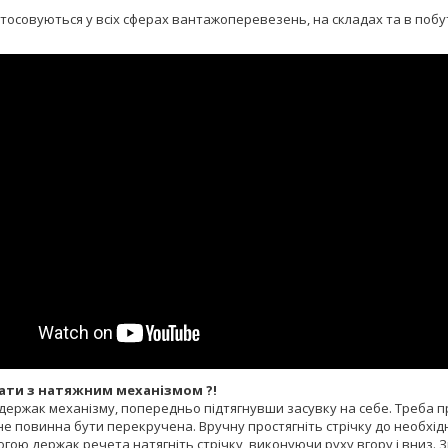
.
осовуються у всіх сферах вантажоперевезень, на складах та в побуті,
ати з натяжним механізмом ?!
ь держак механізму, попередньо підтягнувши засувку на себе. Треба пр
не повинна бути перекручена. Вручну простягніть стрічку до необхід
огою держак речета натягніть стрічку, виконуючи руху вгору і вниз.