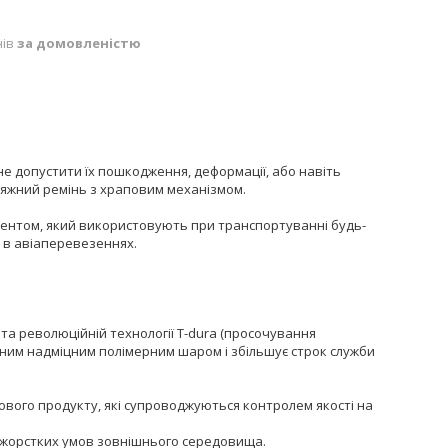
нів
за домовленістю
не допустити їх пошкодження, деформації, або навіть
стяжний ремінь з храповим механізмом.
ментом, який використовують при транспортуванні будь-
я в авіаперевезеннях.
 та революційній технології T-dura (просочування
исним надміцним полімерним шаром і збільшує строк служби
отового продукту, які супроводжуються контролем якості на
 до жорстких умов зовнішнього середовища.