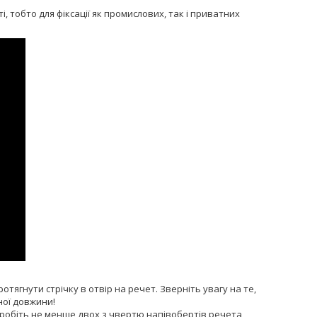
 тобто для фіксації як промислових, так і приватних
отягнути стрічку в отвір на речет. Зверніть увагу на те,
ної довжини!
 Зробіть не менше двох з чвертю напівобертів речета