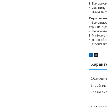
3. Використ
4. Для випу
5. Вийміть 
Корисні п
1. Закріпив
стрічки, пі
2. Не можна
3. Мінімаль
4. Якщо об'
5. Обов'язк
Характ
Основні
Виробник
Країна ви