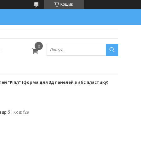
Кошик
с
ей "Ріпл" (форма для 3д панелей з абс пластику)
здріб
Код:
f29