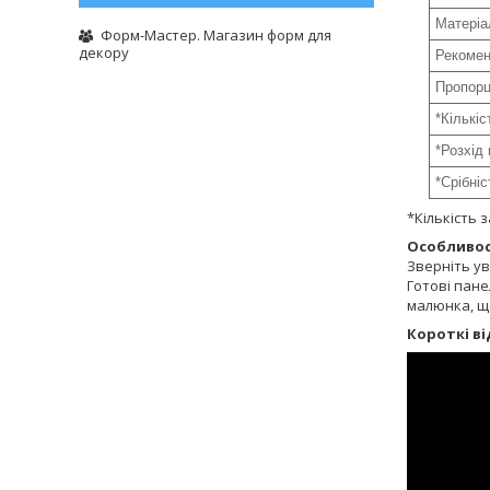
Матеріа
Форм-Мастер. Магазин форм для
декору
Рекомен
Пропорц
*Кількіс
*Розхід 
*Срібніс
*Кількість 
Особливос
Зверніть ув
Готові пане
малюнка, що
Короткі в