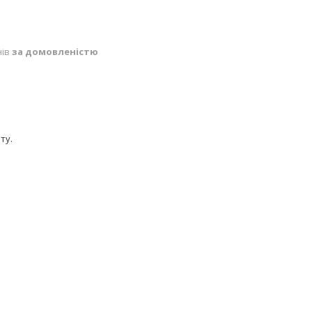
нів
за домовленістю
ту.