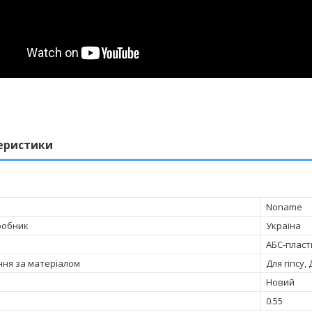
еристики
Noname
робник
Україна
АБС-пласт
ня за матеріалом
Для гіпсу,
Новий
0.55