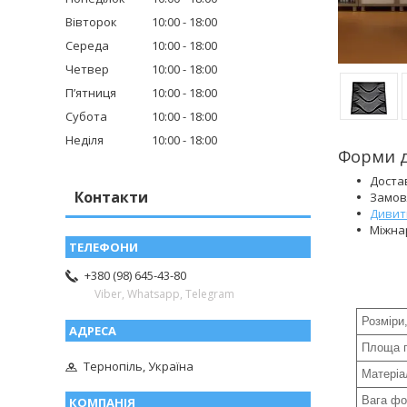
Вівторок
10:00
18:00
Середа
10:00
18:00
Четвер
10:00
18:00
Пʼятниця
10:00
18:00
Субота
10:00
18:00
Неділя
10:00
18:00
Форми д
Достав
Контакти
Замовл
Дивит
Міжна
+380 (98) 645-43-80
Viber, Whatsapp, Telegram
Розміри
Площа п
Тернопіль, Україна
Матері
Вага ф