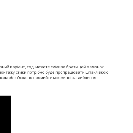
рний варіант, тоді можете сміливо брати цей малюнок.
час монтажу стики потрібно буде пропрацювати шпаклівкою.
 гіпсом обов'язково промийте множинні заглиблення