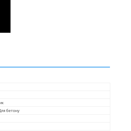
ик
 Для бетону