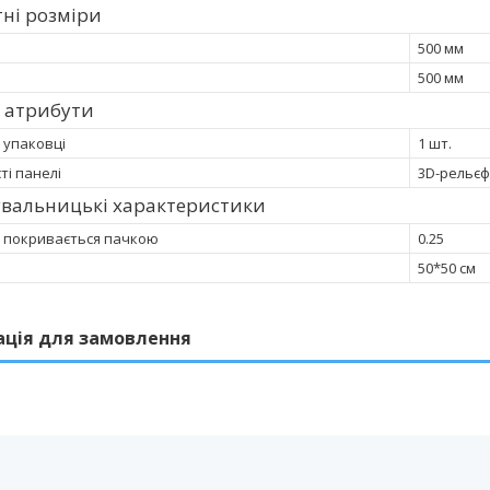
ні розміри
500 мм
500 мм
 атрибути
в упаковці
1 шт.
ті панелі
3D-рельєф
увальницькі характеристики
 покривається пачкою
0.25
50*50 см
ація для замовлення