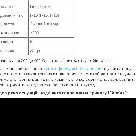
ли лиття
Гіпс, Бетон
дований гіпс
Г-10 (Г-15, Г-16)
ії лиття
2 кг на 1 л води
ть заливок
>200
гіпсу, кг
6
ть панелі
23 грн
заливок від 200 до 400. Орієнтовна витрата та собівартість.
ті
: Якщо ви вирішили
купити форму для 3д панелей
і шукайте популя
агу на те, що хвилі з різних кінців сходяться між собою, проте під 
лі мають гарний вигляд як білими, так і в кольорі. Під час заливання
б отримати гарну панель без відколів на виході.
ідео рекомендації щодо виготовлення на прикладі "Хвиля":