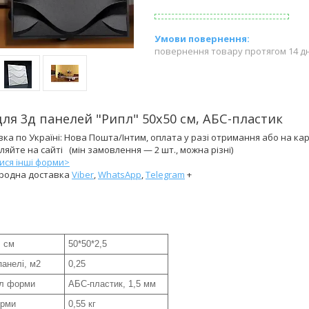
повернення товару протягом 14 д
ля 3д панелей "Рипл" 50х50 см, АБС-пластик
ка по Україні: Нова Пошта/Інтим, оплата у разі отримання або на кар
яйте на сайті (мін замовлення — 2 шт., можна різні)
ися інші форми>
родна доставка
Viber
,
WhatsApp
,
Telegram
+
, см
50*50*2,5
анелі, м2
0,25
ал форми
АБС-пластик, 1,5 мм
орми
0,55 кг