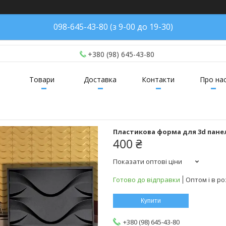
098-645-43-80 (з 9-00 до 19-30)
+380 (98) 645-43-80
Товари
Доставка
Контакти
Про на
Пластикова форма для 3d панел
400 ₴
Показати оптові ціни
Готово до відправки
Оптом і в ро
Купити
+380 (98) 645-43-80