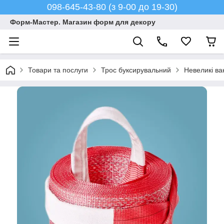
098-645-43-80 (з 9-00 до 19-30)
Форм-Мастер. Магазин форм для декору
Товари та послуги
Трос буксирувальний
Невеликі ва