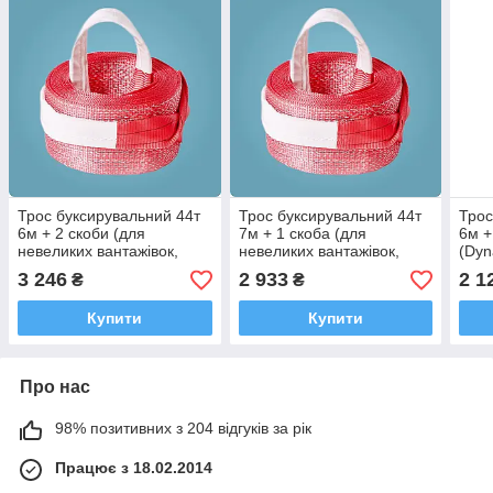
Трос буксирувальний 44т
Трос буксирувальний 44т
Трос
6м + 2 скоби (для
7м + 1 скоба (для
6м +
невеликих вантажівок,
невеликих вантажівок,
(Dyn
автобусів)
автобусів)
неве
3 246
2 933
2 1
₴
₴
авто
Купити
Купити
Про нас
98% позитивних з 204 відгуків за рік
Працює з 18.02.2014