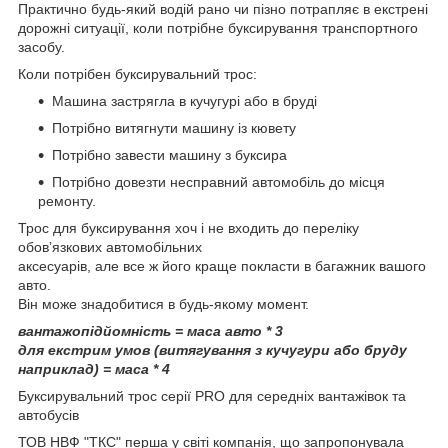
Практично будь-який водій рано чи пізно потрапляє в екстрені
дорожні ситуації, коли потрібне буксирування транспортного
засобу.
Коли потрібен буксирувальний трос:
Машина застрягла в кучугурі або в бруді
Потрібно витягнути машину із кювету
Потрібно завести машину з буксира
Потрібно довезти несправний автомобіль до місця
ремонту.
Трос для буксирування хоч і не входить до переліку
обовʼязкових автомобільних
аксесуарів, але все ж його краще покласти в багажник вашого
авто.
Він може знадобитися в будь-якому момент.
вантажопідйомність = маса авто * 3
для екстрим умов (витягування з кучугури або бруду
наприклад) = маса * 4
Буксирувальний трос серії PRO для середніх вантажівок та
автобусів
ТОВ НВФ "ТКС" перша у світі компанія, що запропонувала