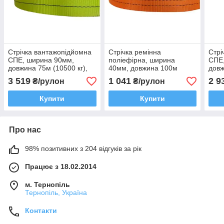
Стрічка вантажопідйомна
Стрічка ремінна
Стрі
СПЕ, ширина 90мм,
поліефірна, ширина
СПЕ
довжина 75м (10500 кг),
40мм, довжина 100м
довж
жовта
(2000 кг), помаранчева
зеле
3 519
1 041
2 9
₴/рулон
₴/рулон
Купити
Купити
Про нас
98% позитивних з 204 відгуків за рік
Працює з 18.02.2014
м. Тернопіль
Тернопіль, Україна
Контакти