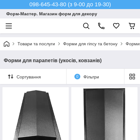
098-645-43-80 (з 9-00 до 19-30)
Форм-Мастер. Магазин форм для декору
Товари та послуги
Форми для гіпсу та бетону
Форми 
Форми для парапетів (укосів, ковзанів)
Сортування
0
Фільтри