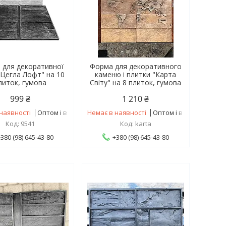
 для декоративної
Форма для декоративного
"Цегла Лофт" на 10
каменю і плитки "Карта
литок, гумова
Світу" на 8 плиток, гумова
999 ₴
1 210 ₴
наявності
Оптом і в роздріб
Немає в наявності
Оптом і в роздріб
9541
karta
+380 (98) 645-43-80
+380 (98) 645-43-80