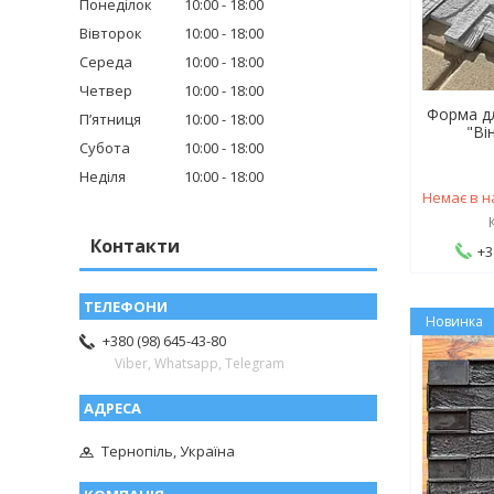
Понеділок
10:00
18:00
Вівторок
10:00
18:00
Середа
10:00
18:00
Четвер
10:00
18:00
Форма дл
Пʼятниця
10:00
18:00
"Ві
Субота
10:00
18:00
Неділя
10:00
18:00
Немає в н
Контакти
+3
Новинка
+380 (98) 645-43-80
Viber, Whatsapp, Telegram
Тернопіль, Україна