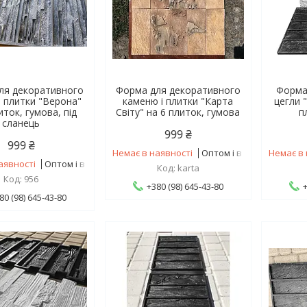
ля декоративного
Форма для декоративного
Форма
і плитки "Верона"
каменю і плитки "Карта
цегли 
иток, гумова, під
Світу" на 6 плиток, гумова
п
сланець
999 ₴
999 ₴
Немає в наявності
Оптом і в роздріб
Немає в 
аявності
Оптом і в роздріб
karta
956
+380 (98) 645-43-80
80 (98) 645-43-80