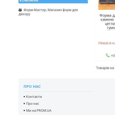
Форм-Мастер. Магазин форм для
декору
Форма д
каменю 
цегла
гумо
Немає в н
+3
ПРО НАС
Контакти
Про нас
Ми на PROM.UA