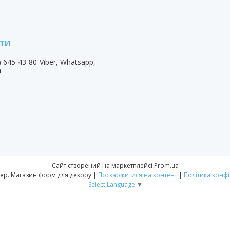
) 645-43-80
Viber, Whatsapp,
m
Сайт створений на маркетплейсі
Prom.ua
Форм-Мастер. Магазин форм для декору |
Поскаржитися на контент
|
Політика конфі
Select Language
▼