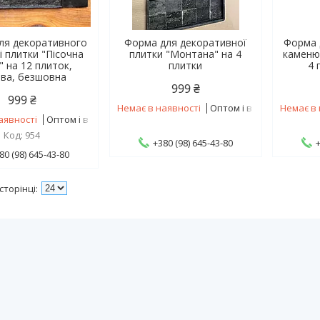
ля декоративного
Форма для декоративної
Форма 
і плитки "Пісочна
плитки "Монтана" на 4
каменю 
" на 12 плиток,
плитки
4 
ва, безшовна
999 ₴
999 ₴
Немає в наявності
Оптом і в роздріб
Немає в 
аявності
Оптом і в роздріб
954
+380 (98) 645-43-80
80 (98) 645-43-80