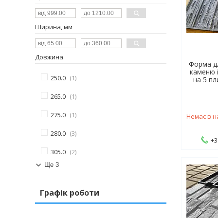
Ширина, мм
Довжина
Форма д
каменю 
250.0
1
на 5 пл
265.0
1
275.0
1
Немає в н
280.0
3
+3
305.0
2
Ще 3
Графік роботи