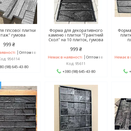
я гіпсової плитки
Форма для декоративного
Форма
нтаж" гумова
каменю і плитки "Гранітний
плит
Скол" на 10 плиток, гумова
п
999 ₴
999 ₴
аявності
Оптом і в роздріб
Немає в наявності
Оптом і в роздріб
Немає в 
956114
95611
80 (98) 645-43-80
+380 (98) 645-43-80