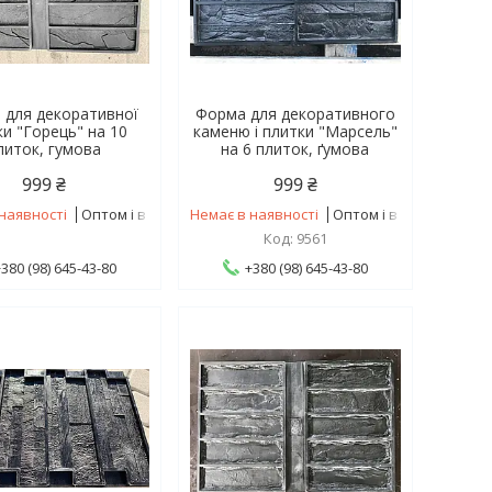
 для декоративної
Форма для декоративного
ки "Горець" на 10
каменю і плитки "Марсель"
литок, гумова
на 6 плиток, ґумова
999 ₴
999 ₴
наявності
Оптом і в роздріб
Немає в наявності
Оптом і в роздріб
9561
+380 (98) 645-43-80
+380 (98) 645-43-80