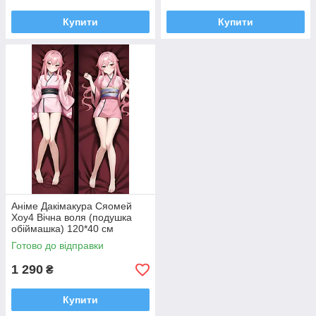
Купити
Купити
Аніме Дакімакура Сяомей
Хоу4 Вічна воля (подушка
обіймашка) 120*40 см
Готово до відправки
1 290
₴
Купити