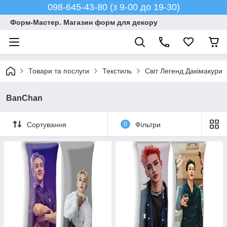
098-645-43-80 (з 9-00 до 19-30)
Форм-Мастер. Магазин форм для декору
Товари та послуги
Текстиль
Світ Легенд Дакімакури
BanChan
Сортування
0
Фільтри